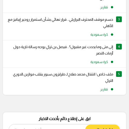
تقارير
3
حسم موقف المحترف البرازيلي.. قرار نهائي بشأن استمرار روجير إيبانيز مع
الأهلي
كرة سعودية
4
إلى متى وما يحدث غير مقبول؟.. فيصل بن تركي يوجه رسالة نارية حول
أزمات النصر
كرة سعودية
5
ملف خاص | انتقال محمد صلاح لـ طرابزون سبور يقلب موازين الدوري
التركي
تقارير
ابق على إطلاع دائم بأحدث الاخبار