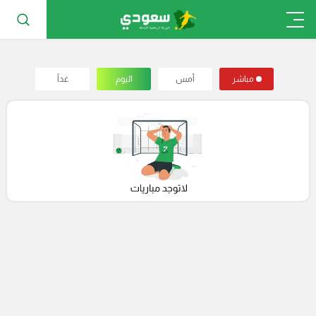
مباشر
أمس
اليوم
غداً