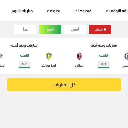
قه التوقعات
فيديوهات
بطولات
مباريات اليوم
مباشر
أمس
اليوم
غداً
مباريات ودية أندية
مباريات ودية أندية
انتهت
انتهت
2 : 0
3 : 0
لسي
ميلان
ليدز يونايتد
لايب
كل المباريات