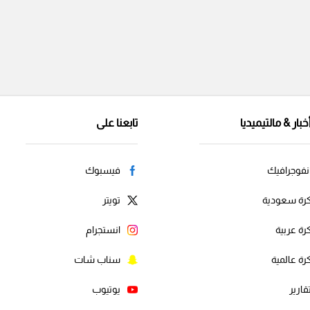
خبار & مالتيميديا
تابعنا على
نفوجرافيك
فيسبوك
رة سعودية
تويتر
رة عربية
انستجرام
رة عالمية
سناب شات
قارير
يوتيوب