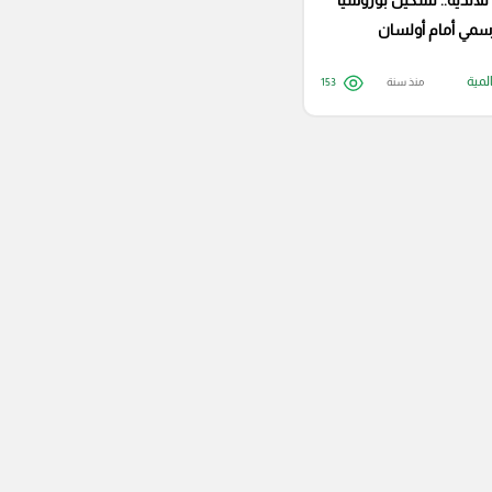
للأندية.. تشكيل بوروسيا
رسمي أمام أولسان
لمية
منذ سنة
153