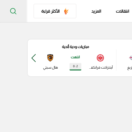
انتقالات
المزيد
الأكثر قراءة
مباريات ودية أندية
مباري
انتهت
2 : 0
زيغ
آينتراخت فرانكفورت
هال سيتي
باير ليفركوزن