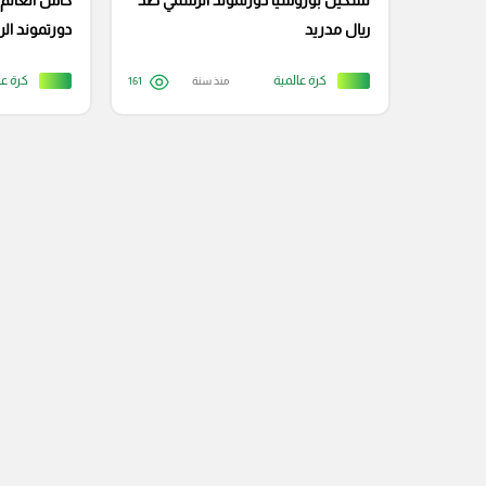
تشكيل بوروسيا دورتموند الرسمي ضد
كأس العالم 
ريال مدريد
دورتموند ال
كرة عالمية
كرة عا
منذ سنة
161