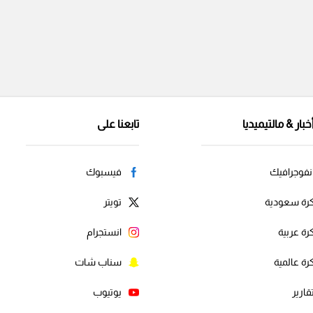
خبار & مالتيميديا
تابعنا على
نفوجرافيك
فيسبوك
رة سعودية
تويتر
رة عربية
انستجرام
رة عالمية
سناب شات
قارير
يوتيوب