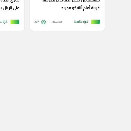
فينيسيوس يهدر ركلة جزاء بطريقة
دوري أبطال أ
غريبة أمام أتلتيكو مدريد
على الريال 
كرة عالمية
كرة عا
منذ سنة
207