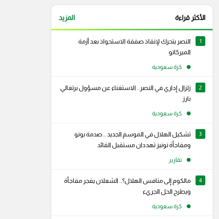
الأكثر قراءة
المزيد
1
النصر يتحرك لإنقاذ صفقة الاستحواذ بعد أزمة
الميركاتو
كرة سعودية
2
زلزال إداري في النصر.. الاستغناء عن مسؤول برتغالي
بارز
كرة سعودية
3
تشكيل الهلال في الموسم الجديد .. صدمة بونو
ومفاجأة نونيز تهددان مستقبل القائد
تقارير
4
مالكوم إلى منافس الهلال؟.. الشعلان يفجر مفاجأة
ويطرح الحل الجريء
كرة سعودية