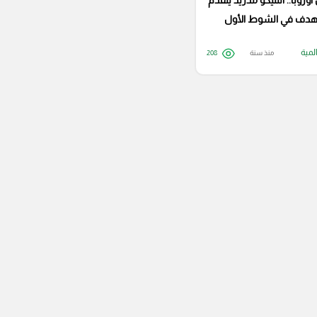
وروبا.. أتلتيكو مدريد يتقدم
بهدف في الشوط الأول
لمية
منذ سنة
208