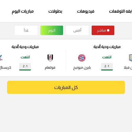
قه التوقعات
فيديوهات
بطولات
مباريات اليوم
مباشر
أمس
اليوم
غداً
مباريات ودية أندية
مباريات ودية أندية
انتهت
انتهت
1 : 2
1 : 2
 فيلا
بايرن ميونيخ
فولهام
كريستال
كل المباريات