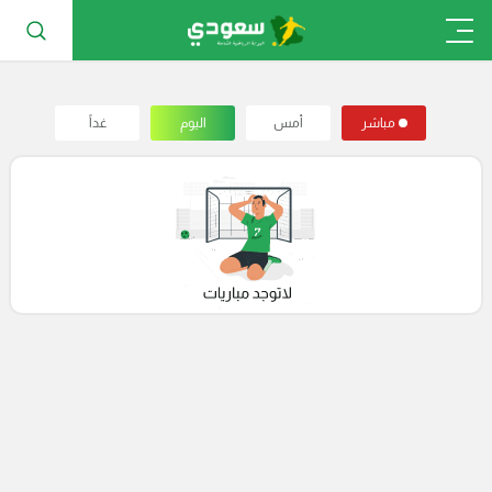
مباشر
أمس
اليوم
غداً