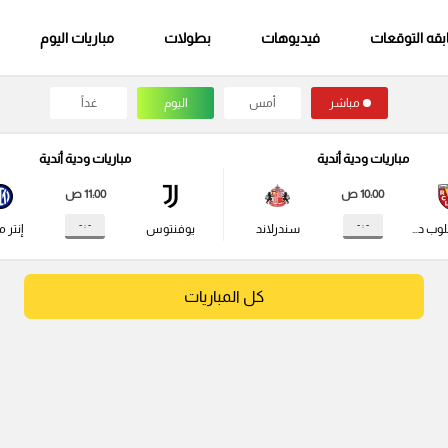
قه التوقعات
فيديوهات
بطولات
مباريات اليوم
مباشر
أمس
اليوم
غداً
مباريات ودية أندية
مباريات ودية أندية
10:00 ص
11:00 ص
- : -
- : -
راسينج كلوب دي لانس
سندرلاند
يوفنتوس
إنتر م
كل المباريات