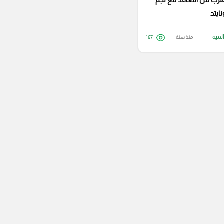
رب من التعاقد مع نجم
ايتد
لمية
منذ سنة
167