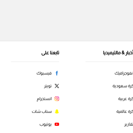
خبار & مالتيميديا
تابعنا على
نفوجرافيك
فيسبوك
رة سعودية
تويتر
رة عربية
انستجرام
رة عالمية
سناب شات
قارير
يوتيوب