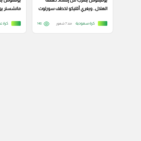
يوفينتوس يقترب من إفساد صفقة
يوفنتوس يقت
الهلال.. ويغري أتلتيكو لخطف سورلوث
مانشستر يون
كرة سعودية
كرة عا
منذ 7 شهور
148