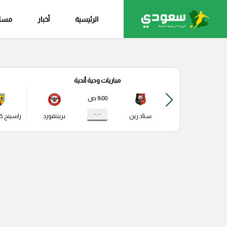
الرئيسية
أخبار
مساب
مباريات ودية أندية
9:00 ص
- : -
ستاد رين
برينتفورد