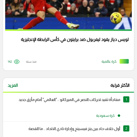
لويس دياز يقود ليفربول ضد برايتون في كأس الرابطة الإنجليزية
كرة عالمية
منذ سنة
142
الأكثر قراءة
المزيد
1
مفاجأة تقيد تحركات النصر في الميركاتو .. "العالمي" أمام مأزق جديد
كرة سعودية
2
أول خلاف حاد بين ينز فيسينج وإدارة نادي الاتحاد .. ما القصة