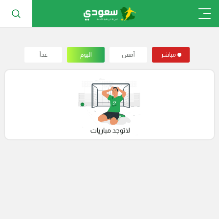
مباشر
أمس
اليوم
غداً