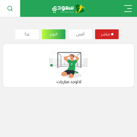
مباشر
أمس
اليوم
غداً