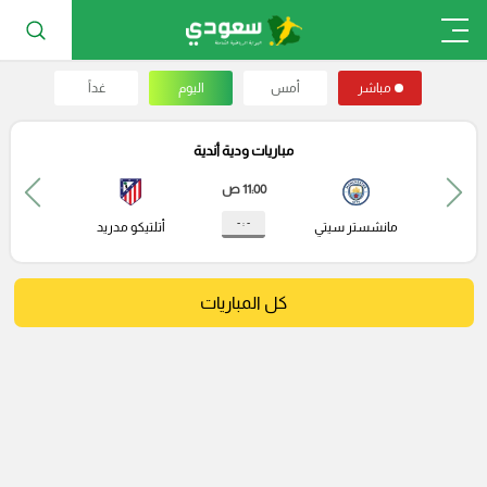
مباشر
أمس
اليوم
غداً
مباريات ودية أندية
11:00 ص
- : -
مانشستر سيتي
أتلتيكو مدريد
كل المباريات