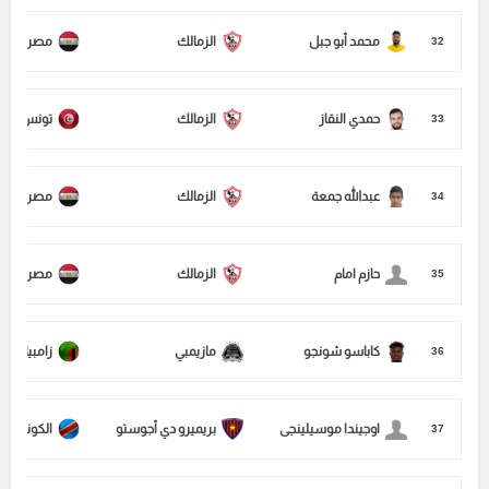
محمد أبو جبل
الزمالك
مصر
32
حمدي النقاز
الزمالك
تونس
33
عبدالله جمعة
الزمالك
مصر
34
حازم امام
الزمالك
مصر
35
كاباسو شونجو
مازيمبي
زامبيا
36
اوجيندا موسيلينجى
بريميرو دي أجوستو
الكونغو ال
37