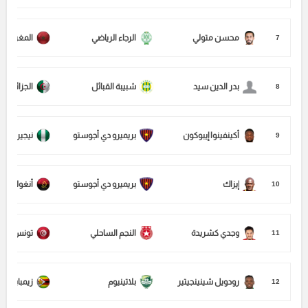
محسن متولي
الرجاء الرياضي
المغرب
7
بدر الدين سيد
شبيبة القبائل
الجزائر
8
أكينفينوا إيبوكون
بريميرو دي أجوستو
نيجيريا
9
إيزاك
بريميرو دي أجوستو
أنغولا
10
وجدي كشريدة
النجم الساحلي
تونس
11
رودويل شينينجيتير
بلاتينيوم
زيمبابوي
12