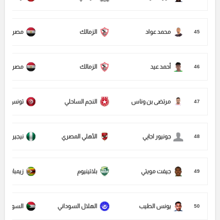
محمد عواد
الزمالك
مصر
45
أحمد عيد
الزمالك
مصر
46
مرتضى بن وناس
النجم الساحلي
تونس
47
جونيور اجايي
الأهلي المصري
نيجيريا
48
جيفت مويتي
بلاتينيوم
زيمبابوي
49
يونس الطيب
الهلال السوداني
السودان
50