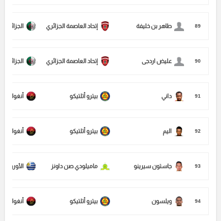
طاهر بن خليفة
إتحاد العاصمة الجزائري
الجزائر
89
عليض اردجى
إتحاد العاصمة الجزائري
الجزائر
90
داني
بيترو أتلتيكو
أنغولا
91
اليم
بيترو أتلتيكو
أنغولا
92
جاستون سيرينو
ماميلودي صن داونز
الأوروجواي
93
ويلسون
بيترو أتلتيكو
أنغولا
94