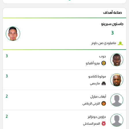
صناعة أهداف
جاستون سيرينو
3
ماميلودي صن داونز
3
جوب
بيترو أتلتيكو
3
مولوتا كابانجو
مازيمبي
2
أيهاب مباركي
الترجي الرياضي
2
دراوين جونزاليز
النجم الساحلي