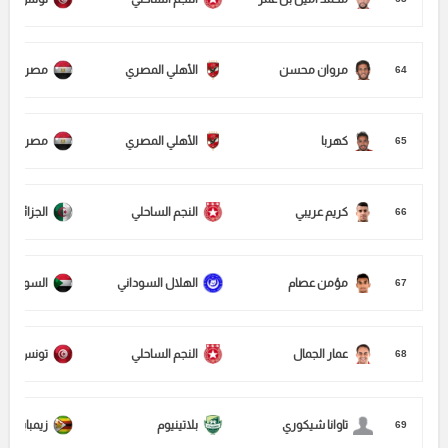
مروان محسن
الأهلي المصري
مصر
64
كهربا
الأهلي المصري
مصر
65
كريم عريبي
النجم الساحلي
الجزائر
66
مؤمن عصام
الهلال السوداني
السودان
67
عمار الجمال
النجم الساحلي
تونس
68
تاوانا شيكوري
بلاتينيوم
زيمبابوي
69