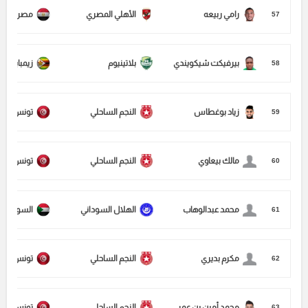
رامي ربيعه
الأهلي المصري
مصر
57
بيرفيكت شيكويندي
بلاتينيوم
زيمبابوي
58
زياد بوغطاس
النجم الساحلي
تونس
59
مالك بيعاوي
النجم الساحلي
تونس
60
محمد عبدالوهاب
الهلال السوداني
السودان
61
مكرم بديري
النجم الساحلي
تونس
62
محمد أمين بن عمر
النجم الساحلي
تونس
63