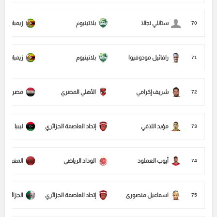
ستانلي نجالا
بلاتينيوم
زيمبابوي
70
رافائيل مودوفيوا
بلاتينيوم
زيمبابوي
71
شريف إكرامي
الأهلي المصري
مصر
72
مؤيد اللافي
إتحاد العاصمة الجزائري
ليبيا
73
أيوب العملود
الوداد الرياضي
المغرب
74
اسماعيل منصورى
إتحاد العاصمة الجزائري
الجزائر
75