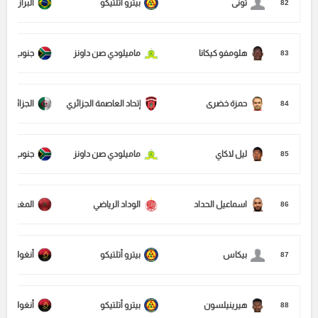
تونى
بيترو أتلتيكو
البرازيل
82
هلومفو كيكانا
ماميلودي صن داونز
جنوب أفريق
83
حمزة خضرى
إتحاد العاصمة الجزائري
الجزائر
84
ليل لاكاي
ماميلودي صن داونز
جنوب أفريق
85
اسماعيل الحداد
الوداد الرياضي
المغرب
86
بيكاس
بيترو أتلتيكو
أنغولا
87
هيرينيلسون
بيترو أتلتيكو
أنغولا
88