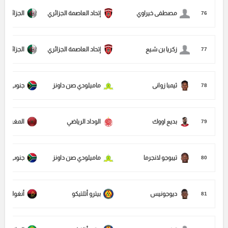
مصطفى خيراوي
إتحاد العاصمة الجزائري
الجزائر
76
زكريا بن شيع
إتحاد العاصمة الجزائري
الجزائر
77
ثيمبا زوانى
ماميلودي صن داونز
جنوب أفريق
78
بديع اووك
الوداد الرياضي
المغرب
79
تيبوجو لانجرما
ماميلودي صن داونز
جنوب أفريق
80
ديوجونيس
بيترو أتلتيكو
أنغولا
81