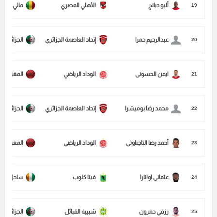
أليو ديانج
الأهلي المصري
مالي
19
عبدالرحيم حمرا
إتحاد العاصمة الجزائري
الجزائر
20
ايمن الحسونى
الوداد الرياضي
المغرب
21
محمد رضا بوميشرا
إتحاد العاصمة الجزائري
الجزائر
22
أحمد رضا التاجناوتي
الوداد الرياضي
المغرب
23
عثمانى اواتارا
فيتا كلوب
ساحل العا
24
رزقي حمرون
شبيبة القبائل
الجزائر
25