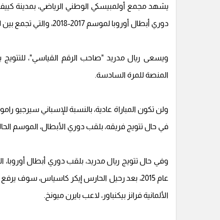
يشهد مجمع أولمبيسكي الوطني الرياضي، بمدينة كييف ال
دوري أبطال أوروبا لموسم 2017-2018، والتي تجمع بين ليفربول الإنجليزي وريال مدريد الإسباني
ويسعى ريال مدريد "صاحب الرقم القياسي"، للتتويج با
المنصة للمرة السادسة
.
ولن تكون المباراة عادية، بالنسبة للإسباني سيرجيو رام
في حال تتويج فريقه، بلقب دوري الأبطال، الموسم الحال
وفي حال تتويج ريال مدريد، بلقب دوري أبطال أوروبا، ا
عام 2015، بعد رحيل الحارس إيكر كاسياس، سوف يرف
الألمانية فرانز بيكنباور، لاعب بايرن ميونخ.