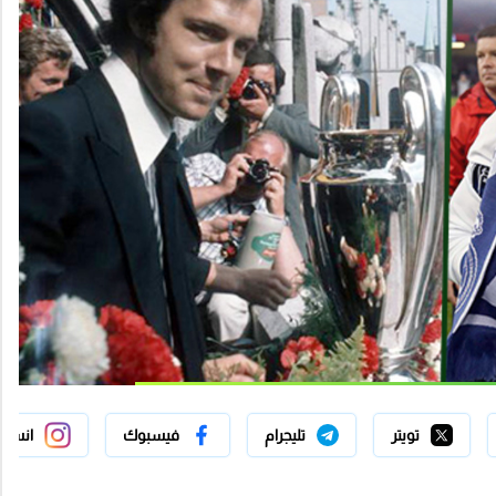
تويتر
تليجرام
فيسبوك
انستج