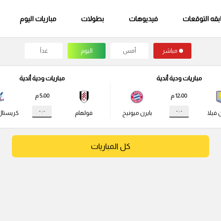
قه التوقعات
فيديوهات
بطولات
مباريات اليوم
مباشر
أمس
اليوم
غداً
مباريات ودية أندية
مباريات ودية أندية
12:00 م
5:00 م
- : -
- : -
 فيلا
بايرن ميونيخ
فولهام
كريستال
كل المباريات