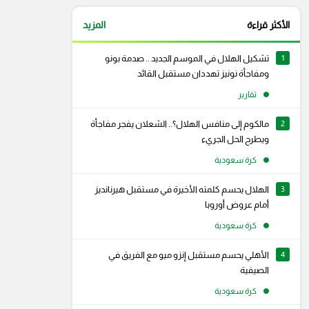
الأكثر قراءة
المزيد
1
تشكيل الهلال في الموسم الجديد .. صدمة بونو
ومفاجأة نونيز تهددان مستقبل القائد
تقارير
2
مالكوم إلى منافس الهلال؟.. الشعلان يفجر مفاجأة
ويطرح الحل الجريء
كرة سعودية
3
الهلال يحسم كلمته الأخيرة في مستقبل هيرنانديز
أمام عروض أوروبا
كرة سعودية
4
الأهلي يحسم مستقبل إنزو ميو مع الفريق في
الصيفية
رام
سناب شات
كرة سعودية