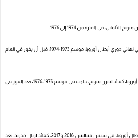
وانتصر بايرن ميونخ، على أتلتيكو مدريد الإسباني (4-0)، في نهائي دوري أبطال أوروبا، موسم 1973-1974، قبل أن يفوز في العام
والمرة الثالثة، التي رفع فيها بيكنباور، كأس دوري أبطال أوروبا، كقائد لبايرن ميونخ، جاءت في موسم 1975-1976، بعد الفوز في
أما المدافع الإسباني العملاق، فقد رفع كأس دوري أبطال أوروبا، في سنتين متتاليتين 2016 و2017، كقائد لريال مدريد، بعد