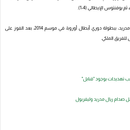
جدير بالذكر أن سيرجيو راموس، كان قد توج مع ريال مدريد، ببطولة دوري أبطال أوروبا، في موسم 2014، بعد الفوز على
 تهديدات بوجود "قنابل"
ل صدام ريال مدريد وليفربول