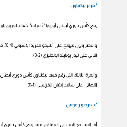
* فرانز بيكنباور..
رفع كأس دوري أبطال أوروبا "3 مرات"، كقائد لفريق بايرن ميونخ الألماني، في الفترة من 1974 إلى 1976.
التالي على ليدز يونايتد الإنجليزي (2-0).
النهائي، على سانت إيتيان الفرنسي (1-0).
* سيرجيو راموس..