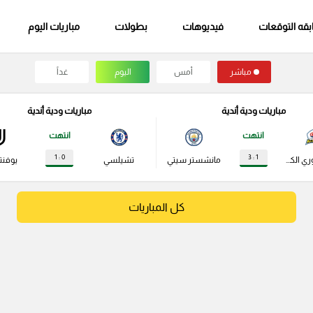
قه التوقعات
فيديوهات
بطولات
مباريات اليوم
مباشر
أمس
اليوم
غداً
مباريات ودية أندية
مباريات ودية أندية
انتهت
انتهت
0 : 1
1 : 3
نجوم الدوري الكوري
مانشستر سيتي
تشيلسي
يوفن
كل المباريات