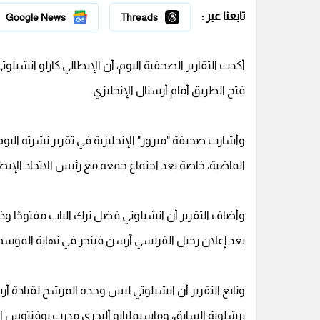
تابعنا عبر :
Google News
Threads
أكدت التقارير الصحفية اليوم، أن الإيطالي كارلو انشيلو
فتح الطريق أمام أرسنال الإنجليزي.
وأشارت صحيفة "ميرور" الإنجليزية في تقرير نشرته اليوم، 
الماضية، خاصة بعد اجتماع جمعه مع رئيس الاتحاد الإي
وأضاف التقرير أن انشيلوتي فضل ترك الباب مفتوحًا وذ
بعد إعلان رحيل الفرنسي آرسن فينجر في نهاية الموسم ا
وتابع التقرير أن انشيلوتي ليس وحده المرشح لقيادة أرس
برشلونة السابق، وماسيمليانو أليجري مدرب يوفنتوس الح