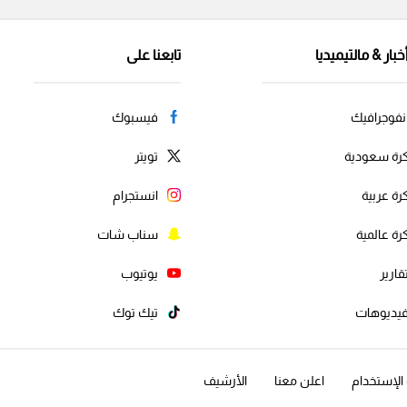
خبار & مالتيميديا
تابعنا على
نفوجرافيك
فيسبوك
رة سعودية
تويتر
رة عربية
انستجرام
رة عالمية
سناب شات
قارير
يوتيوب
يديوهات
تيك توك
لإستخدام
اعلن معنا
الأرشيف