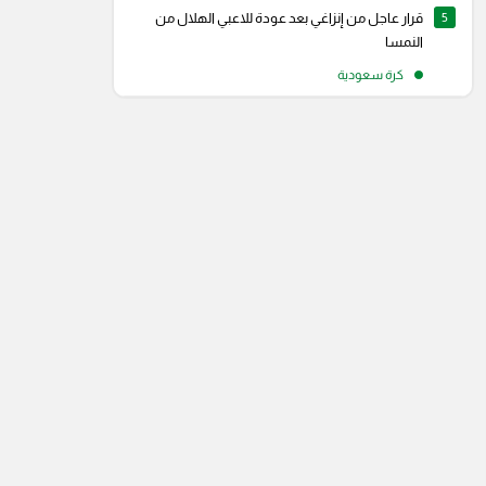
5
قرار عاجل من إنزاغي بعد عودة للاعبي الهلال من
رام
سناب شات
النمسا
كرة سعودية