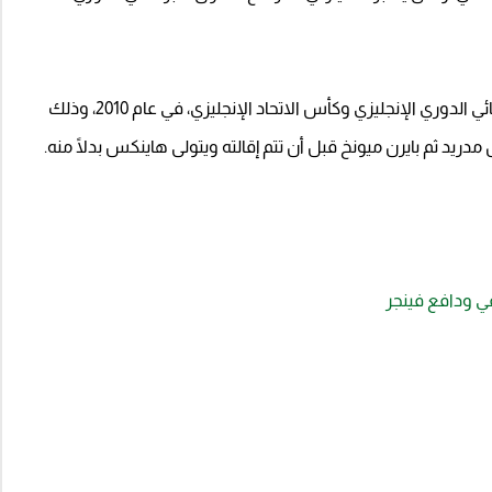
وكان انشيلوتي قد تمكن من قيادة تشيلسي للفوز بالثنائي الدوري الإنجليزي وكأس الاتحاد الإنجليزي، في عام 2010، وذلك
دريد ثم بايرن ميونخ قبل أن تتم إقالته ويتولى هاينكس بدلًا منه.
في ودافع فينجر