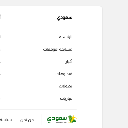
سعودي
أ
الرئيسية
ا
مسابقة التوقعات
ك
أخبار
ك
فيديوهات
ك
بطولات
ت
مباريات
ف
من نحن
سياسة ا