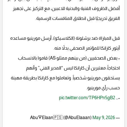
أفضل الظروف الفنية والبدنية للاعبين، مع التركيز على تجهيز
الفريق تدريجيًا قبل انطلاق المنافسات الرسمية.
قبل المباراة ضد برشلونة (الكلاسيكو)، أرسل مورينيو مساعده
أيتور كارانكا للمؤتمر الصحفي بدلاً منه.
• بعض الصحفيين (من بينهم ممثلو AS) قاموا بالانسحاب
احتجاجاً، معتبرين أن كارانكا ليس “المدير الفني” وأنهم
يستحقون مورينيو شخصياً. وتعاملوا مع كارانكا بطريقة مهينة
حسب رأي مورينيو.
pic.twitter.com/TP6HPn5gB2
•…
May 9, 2026
— Abu🜃Elaan🇵🇸 (@AbuElaaan)