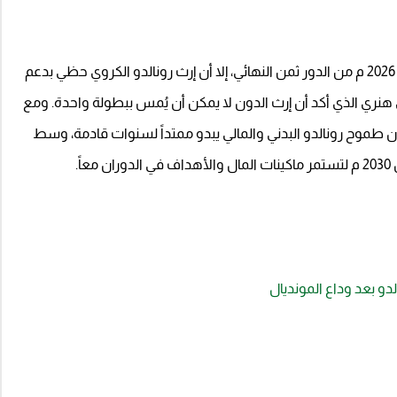
رغم الوداع المر لمنتخب البرتغال من بطولة كأس العالم 2026 م من الدور ثمن النهائي، إلا أن إرث رونالدو الكروي حظي بدعم
نري الذي أكد أن إرث الدون لا يمكن أن يُمس ببطولة واحدة. ومع
هدفاً واقترابه من حلم الـ 1000 هدف، فإن طموح رونالدو البدني والمالي يبدو ممتداً لسنوات قادمة، وسط
ً.
دو بعد وداع المونديال