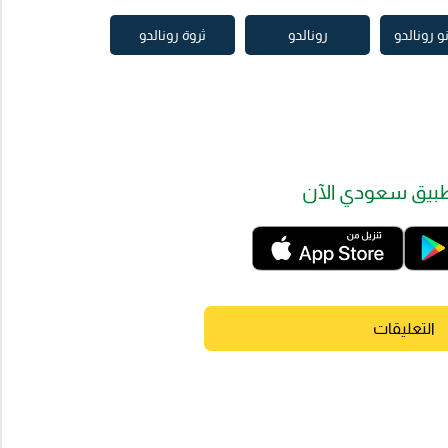
و رونالدو
رونالدو
ثروة رونالدو
بيق سعودي الآن
التعليقات