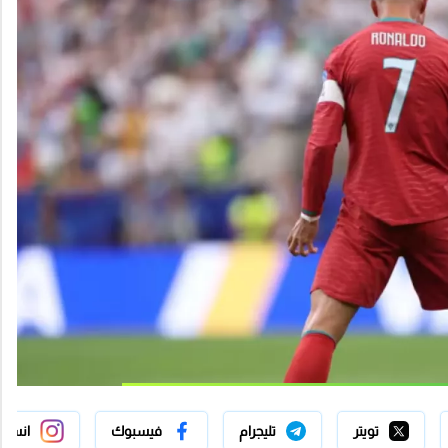
تويتر
تليجرام
فيسبوك
انستج