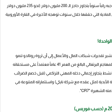
قام بتجديده وتمديده في عام 2025 م، حيث يتقاضى بموجبه راتباً سنوياً يتجاوز حاجز الـ 200 مليون دولار (نحو 235 مليون دولار
 المادية التي حققها خلال سنوات توهجه الأخيرة في القارة الأوروبية
ير تقديرات شبكات المال والأعمال إلى أن ثروة رونالدو تنمو
بمعدل يتجاوز 570 دولاراً في الدقيقة الواحدة. ولم يعد المهاجم البرتغالي البالغ من العمر 41 عاماً معتمداً على مستحقاته
ط يتجاوز إجمالي دخله المهني التراكمي (قبل خصم الضرائب
ة الأبدية (مثل عقده مع شركة نايكي) واستثماراته المتنوعة في
الشهيرة "CR7".