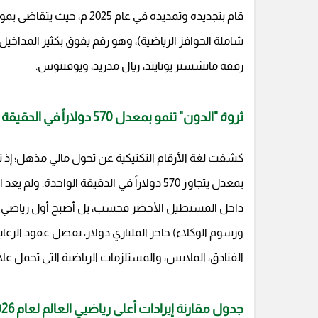
شاملة الحوافز الرياضية)، وهو رقم يفوق بكثير المداخيل
رفقة مانشستر يونايتد، ريال مدريد، ويوفنتوس.
ثروة "الدون" تنمو بمعدل 570 دولاراً في الدقيقة الواحدة!
كشفت لغة الأرقام التكتيكية عن تحول مالي مذهل؛ إذ تش
داخل المستطيل الأخضر فحسب، بل أصبح أول رياضي نش
ورسوم الوكلاء) حاجز الملياري دولار، بفضل عقود الرعاي
الفنادق، الملابس، والمستلزمات الرياضية التي تحمل علامته 
جدول مقارنة إيرادات أعلى رياضيي العالم لعام 2026 م (حسب فوربس)