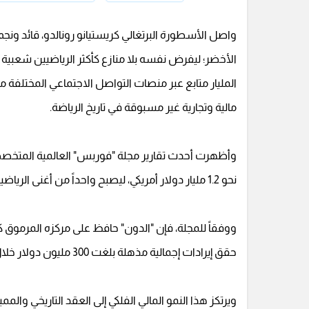
واصل الأسطورة البرتغالي كريستيانو رونالدو، قائد ون
الأخضر؛ ليفرض نفسه بلا منازع كأكثر الرياضيين شعبية و
المليار متابع عبر منصات التواصل الاجتماعي المختلفة م
مالية وتجارية غير مسبوقة في تاريخ الرياضة.
نحو 1.2 مليار دولار أمريكي، ليصبح واحداً من أغنى الرياضيين في التاريخ وأول لاعب كرة قدم نشط يحقق هذا الإنجاز الملياري.
ووفقاً للمجلة، فإن "الدون" حافظ على مركزه المرموق كأعلى
حقق إيرادات إجمالية مذهلة بلغت 300 مليون دولار خلال الـ 12 شهراً الماضية فقط.