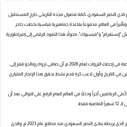
جم نادي النصر السعودي، كتابة فصول مجده التاريخي خارج المستطيل
تأثيراً في العالم، مدفوعاً بقاعدة جماهيرية قياسية تخطت حاجز
ثل "إنستغرام" و"فيسبوك"، محولاً هذا النفوذ الرقمي إلى إمبراطورية
وأظهرت أحدث تقارير مجلة "فوربس" العالمية المتخصصة في إحصاء الثروات لعام 2026 م، أن صافي ثروة رونالدو قفز إلى
 الرياضيين أجراً ودخلاً في العالم للعام الرابع على التوالي، بعد أن
ويرتكز هذا النمو المالي الفلكي إلى العقد التاريخي والمميز الذي يربطه بنادي النصر السعودي منذ مطلع عام 2023 م، والذي