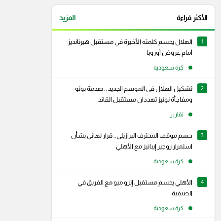
الأكثر قراءة
المزيد
1
الهلال يحسم كلمته الأخيرة في مستقبل هيرنانديز
أمام عروض أوروبا
كرة سعودية
2
تشكيل الهلال في الموسم الجديد .. صدمة بونو
ومفاجأة نونيز تهددان مستقبل القائد
تقارير
3
حسم موقف المحترف البرازيلي.. قرار نهائي بشأن
استمرار روجير إيبانيز مع الأهلي
كرة سعودية
4
الأهلي يحسم مستقبل إنزو ميو مع الفريق في
الصيفية
كرة سعودية
رام
سناب شات