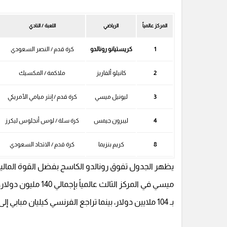
المركز عالمياً
الرياضي
اللعبة / النادي
1
كريستيانو رونالدو
كرة قدم / النصر السعودي
2
كانيلو ألفاريز
ملاكمة / المكسيك
3
ليونيل ميسي
كرة قدم / إنتر ميامي الأمريكي
4
ليبرون جيمس
كرة سلة / لوس أنجلوس ليكرز
8
كريم بنزيما
كرة قدم / الاتحاد السعودي
يظهر الجدول تفوق رونالدو الكاسح بفضل القوة المالية
ميسي في المركز الثا
بـ 104 ملايين دولار، بينما تراجع الفرنسي كيليان مبابي إلى المركز الـ 12 عالمياً.