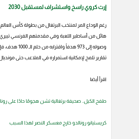
إرث كروي راسخ واستشراف لمستقبل 2030
هائل من أساطير اللعبة وفي مقدمتهم الفرنسي تييري ه
وصوله إلى 973 
تقارير تلمح لإمكانية استمراره في الملاعب حتى مونديال 2030 م لتستمر ماكينات المال والأهداف في الدوران معا
اقرأ أيضا
طفح الكيل.. صحيفة برتغالية تشن هجومًا حادًا على رونال
كريستيانو رونالدو خارج معسكر النصر لهذا السبب