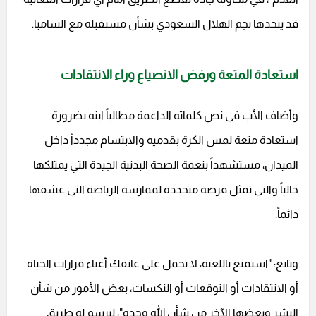
قد يتخذها نجم الهلال السعودي بشأن مستقبله مع السامبا.
استعادة المتعة ورفض الانصياع وراء الانتقادات
وأضاف الأب في نص كلماته الداعمة مطالباً ابنه بضرورة
استعادة متعة لمس الكرة بقدميه والابتسام مجدداً داخل
الميدان، مستشهداً بنعمة الصحة البدنية الجيدة التي يمتلكها
حالياً والتي تمثل فرصة متجددة لممارسة الرياضة التي عشقها
دائماً.
وتابع: "استمتع باللعبة، لا تحمل على عاتقك أعباء قرارات الحياة
أو الانتقادات أو التوقعات أو النكسات، بعض الأمور من شأن
البشر وبعضها الآخر من شأن الله وحده"، ليرسم له طريق