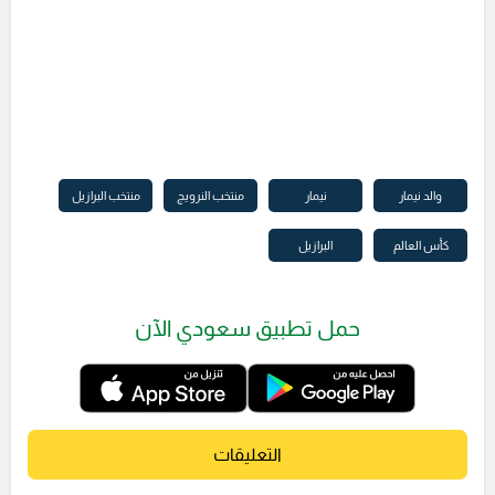
والد نيمار
نيمار
منتخب النرويج
منتخب البرازيل
كأس العالم
البرازيل
حمل تطبيق سعودي الآن
التعليقات