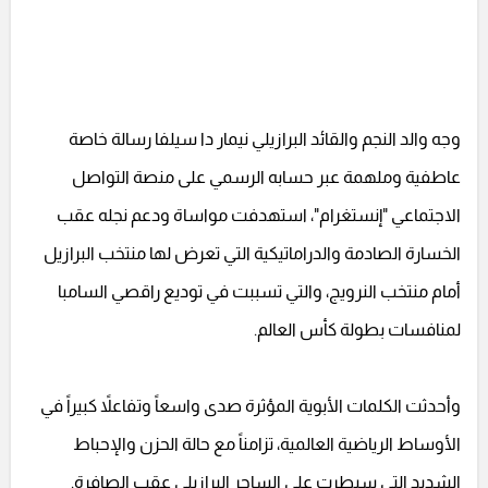
وجه والد النجم والقائد البرازيلي نيمار دا سيلفا رسالة خاصة
عاطفية وملهمة عبر حسابه الرسمي على منصة التواصل
الاجتماعي "إنستغرام"، استهدفت مواساة ودعم نجله عقب
الخسارة الصادمة والدراماتيكية التي تعرض لها منتخب البرازيل
أمام منتخب النرويج، والتي تسببت في توديع راقصي السامبا
لمنافسات بطولة كأس العالم.
وأحدثت الكلمات الأبوية المؤثرة صدى واسعاً وتفاعلاً كبيراً في
الأوساط الرياضية العالمية، تزامناً مع حالة الحزن والإحباط
الشديد التي سيطرت على الساحر البرازيلي عقب الصافرة.