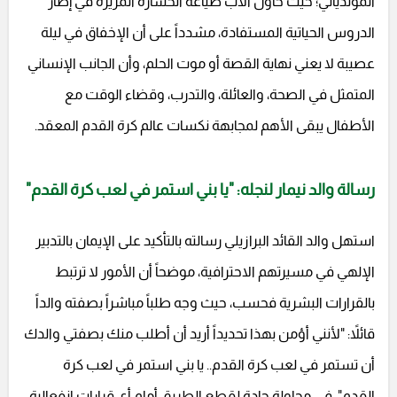
المونديالي؛ حيث حاول الأب صياغة الخسارة المريرة في إطار
الدروس الحياتية المستفادة، مشدداً على أن الإخفاق في ليلة
عصيبة لا يعني نهاية القصة أو موت الحلم، وأن الجانب الإنساني
المتمثل في الصحة، والعائلة، والتدرب، وقضاء الوقت مع
الأطفال يبقى الأهم لمجابهة نكسات عالم كرة القدم المعقد.
رسالة والد نيمار لنجله: "يا بني استمر في لعب كرة القدم"
استهل والد القائد البرازيلي رسالته بالتأكيد على الإيمان بالتدبير
الإلهي في مسيرتهم الاحترافية، موضحاً أن الأمور لا ترتبط
بالقرارات البشرية فحسب، حيث وجه طلباً مباشراً بصفته والداً
قائلاً: "لأنني أؤمن بهذا تحديداً أريد أن أطلب منك بصفتي والدك
أن تستمر في لعب كرة القدم.. يا بني استمر في لعب كرة
القدم"، في محاولة جادة لقطع الطريق أمام أي قرارات انفعالية