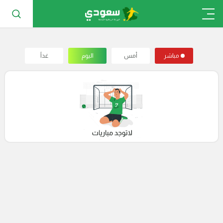
مباشر
أمس
اليوم
غداً