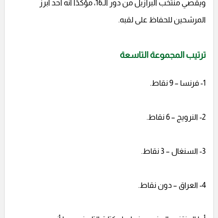
ويقصي منتخب البرازيل من دور الـ16، مؤكدًا أنه أحد أبرز
المرشحين للحفاظ على لقبه.
ترتيب المجموعة التاسعة
1- فرنسا – 9 نقاط.
2- النرويج – 6 نقاط.
3- السنغال – 3 نقاط.
4- العراق – دون نقاط.