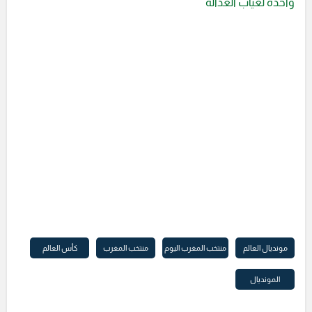
واحدة لغياب العدالة
مونديال العالم
منتخب المغرب اليوم
منتخب المغرب
كأس العالم
المونديال