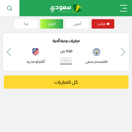
مباشر
أمس
اليوم
غداً
مباريات ودية أندية
11:00 ص
- : -
مانشستر سيتي
أتلتيكو مدريد
كل المباريات