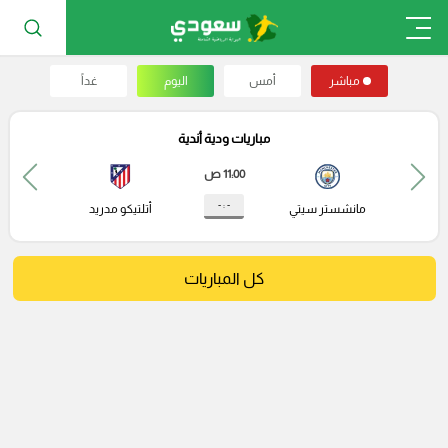
مباشر
أمس
اليوم
غداً
مباريات ودية أندية
11:00 ص
- : -
مانشستر سيتي
أتلتيكو مدريد
كل المباريات