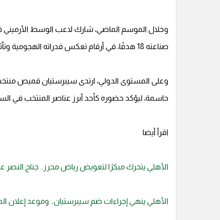
صناعته 18 هدفًا، في أرقام تعكس قدراته الهجومية وتأثيره الكبير في صناعة اللعب.
حاسمة، ليؤكد حضوره كأحد أبرز عناصر المنتخب في السن
اقرأ أيضا
الأهلي يتحرك مبكرًا لتعويض رياض محرز.. جناح النصر ع
الأهلي ينهي إجراءات ضم سيبرستيان.. وموعد إعلان ا