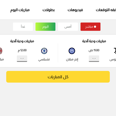
قه التوقعات
فيديوهات
بطولات
مباريات اليوم
مباشر
أمس
اليوم
غداً
مباريات ودية أندية
مباريات ودية أندية
11:00 ص
12:00 م
- : -
- : -
توس
إنتر ميلان
تشيلسي
ميل
كل المباريات