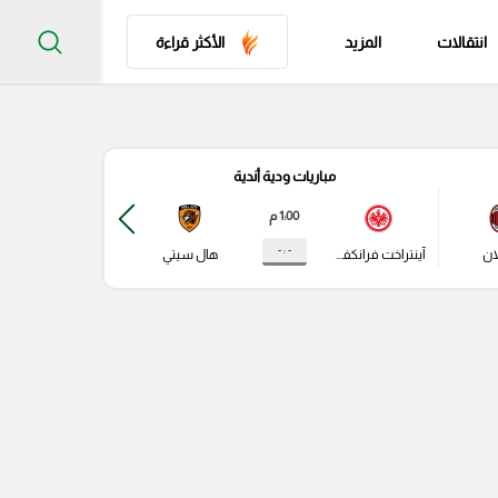
انتقالات
المزيد
الأكثر قراءة
مباريات ودية أندية
مباري
1:00 م
- : -
ان
آينتراخت فرانكفورت
هال سيتي
ليدز يونايتد