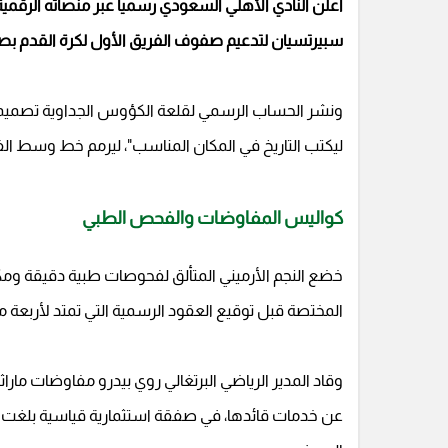
أعلن النادي الأهلي السعودي رسمياً عبر منصاته الرقمية 
سبيرتسيان لتدعيم صفوف الفريق الأول لكرة القدم بصفة 
ليكتب التاريخ في المكان المناسب"، ليرمم خط وسط الف
كواليس المفاوضات والفحص الطبي
خضع النجم الأرميني المتألق لفحوصات طبية دقيقة ومكث
المختصة قبل توقيع العقود الرسمية التي تمتد لأربعة مو
وقاد المدير الرياضي البرتغالي روي بيدرو مفاوضات ماراثو