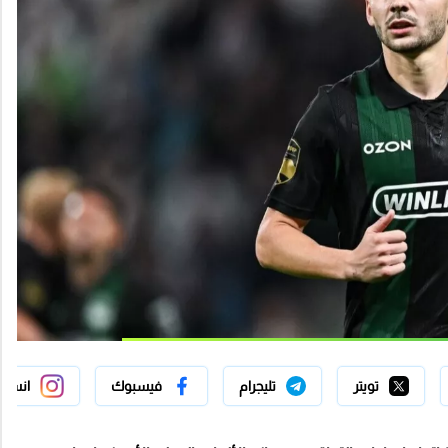
تويتر
تليجرام
فيسبوك
انستج