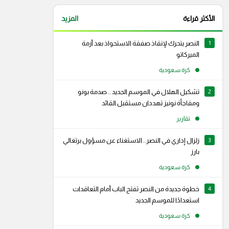
الأكثر قراءة
المزيد
1
النصر يتحرك لإنقاذ صفقة الاستحواذ بعد أزمة
الميركاتو
كرة سعودية
2
تشكيل الهلال في الموسم الجديد .. صدمة بونو
ومفاجأة نونيز تهددان مستقبل القائد
تقارير
3
زلزال إداري في النصر.. الاستغناء عن مسؤول برتغالي
بارز
كرة سعودية
4
خطوة جديدة من النصر تفتح الباب أمام التعاقدات
رام
سناب شات
استعدادًا للموسم الجديد
كرة سعودية