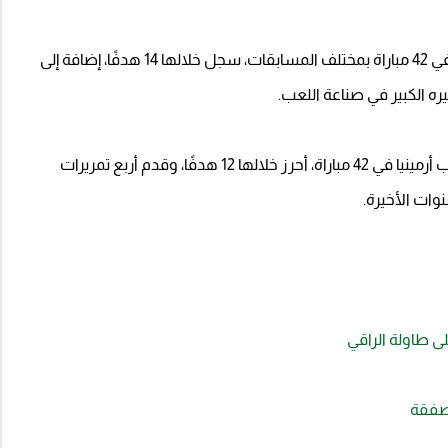
وخلال الموسم الماضي، شارك لاعب الوسط الأرميني في 42 مباراة بمختلف المسابقات، سجل خلالها 14 هدفًا، إضافة إلى
وعلى المستوى الدولي، ارتدى سيبرستيان قميص منتخب أرمينيا في 42 مباراة، أحرز خلالها 12 هدفًا، وقدم أربع تمريرات
وات الأخيرة.
لى طاولة الراقي
لصفقة