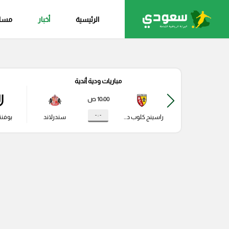
الرئيسية
أخبار
مساب
مباريات ودية أندية
10:00 ص
- : -
راسينج كلوب دي لانس
سندرلاند
يوفن