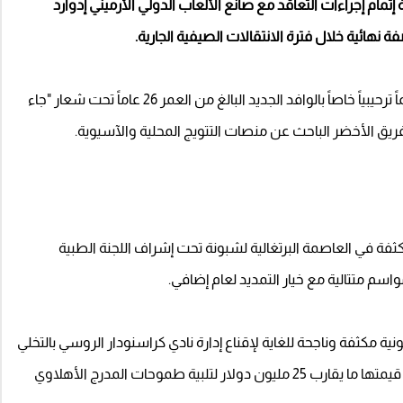
إتمام إجراءات التعاقد مع صانع الألعاب الدولي الأرميني إدوارد
نهائية خلال فترة الانتقالات الصيفية الجارية.
ونشر الحساب الرسمي لقلعة الكؤوس الجداوية تصميماً ترحيبياً خاصاً بالوافد الجديد البالغ من العمر 26 عاماً تحت شعار "جاء
ريق الأخضر الباحث عن منصات التتويج المحلية والآسيوية.
فة في العاصمة البرتغالية لشبونة تحت إشراف اللجنة الطبية
اسم متتالية مع خيار التمديد لعام إضافي.
نية مكثفة وناجحة للغاية لإقناع إدارة نادي كراسنودار الروسي بالتخلي
عن خدمات قائدها، في صفقة استثمارية قياسية بلغت قيمتها ما يقارب 25 مليون دولار لتلبية طموحات المدرج الأهلاوي