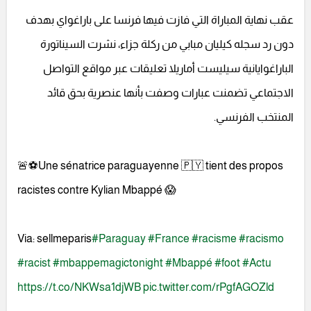
عقب نهاية المباراة التي فازت فيها فرنسا على باراغواي بهدف
دون رد سجله كيليان مبابي من ركلة جزاء، نشرت السيناتورة
الباراغوايانية سيليست أماريلا تعليقات عبر مواقع التواصل
الاجتماعي تضمنت عبارات وصفت بأنها عنصرية بحق قائد
المنتخب الفرنسي.
🚨⚽️Une sénatrice paraguayenne 🇵🇾 tient des propos
racistes contre Kylian Mbappé 😱
Via: sellmeparis
#Paraguay
#France
#racisme
#racismo
#racist
#mbappemagictonight
#Mbappé
#foot
#Actu
https://t.co/NKWsa1djWB
pic.twitter.com/rPgfAGOZld