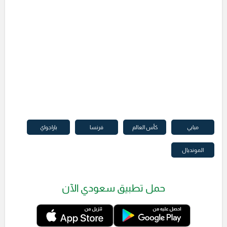
مبابي
كأس العالم
فرنسا
باراجواي
المونديال
حمل تطبيق سعودي الآن