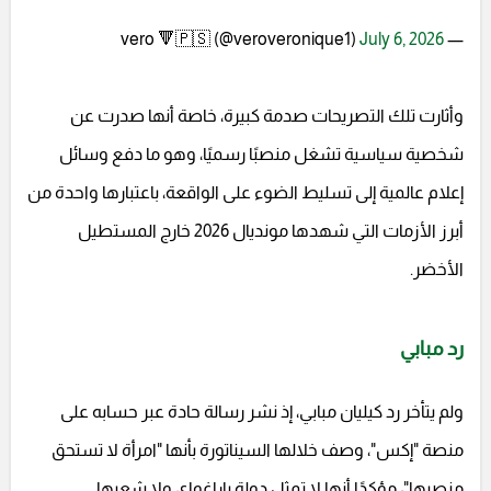
July 6, 2026
— vero 🔻🇵🇸 (@veroveronique1)
وأثارت تلك التصريحات صدمة كبيرة، خاصة أنها صدرت عن
شخصية سياسية تشغل منصبًا رسميًا، وهو ما دفع وسائل
إعلام عالمية إلى تسليط الضوء على الواقعة، باعتبارها واحدة من
أبرز الأزمات التي شهدها مونديال 2026 خارج المستطيل
الأخضر.
رد مبابي
ولم يتأخر رد كيليان مبابي، إذ نشر رسالة حادة عبر حسابه على
منصة "إكس"، وصف خلالها السيناتورة بأنها "امرأة لا تستحق
منصبها"، مؤكدًا أنها لا تمثل دولة باراغواي ولا شعبها.