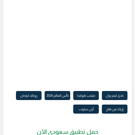
نادي ليفربول
منتخب هولندا
كأس العالم 2026
رونالد كومان
إريك تين هاج
أرني سلوت
حمل تطبيق سعودي الآن