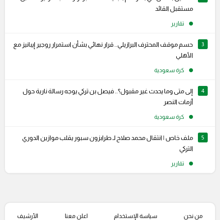
مستقبل القائد
تقارير
3
حسم موقف المحترف البرازيلي.. قرار نهائي بشأن استمرار روجير إيبانيز مع
الأهلي
كرة سعودية
4
إلى متى وما يحدث غير مقبول؟.. فيصل بن تركي يوجه رسالة نارية حول
أزمات النصر
كرة سعودية
5
ملف خاص | انتقال محمد صلاح لـ طرابزون سبور يقلب موازين الدوري
التركي
تقارير
من نحن
سياسة الإستخدام
اعلن معنا
الأرشيف