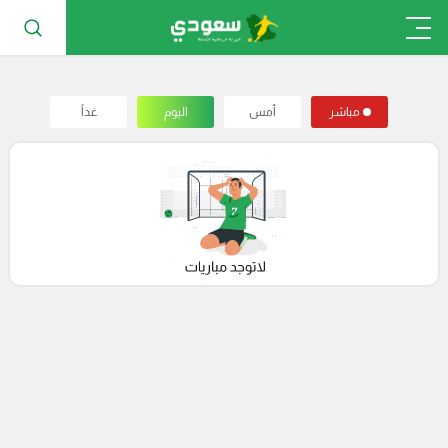
مباشر
أمس
اليوم
غداً