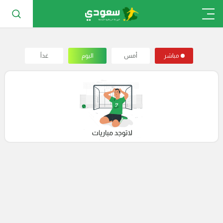
مباشر
أمس
اليوم
غداً