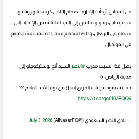
في المقابل، أرجأت الإدارة انضمام الثلاثي كريستيانو رونالدو،
ساديو ماني، وجواو فيليش إلى المرحلة الثالثة من الإعداد التي
ستقام في البرتغال، وذلك لمنحهم فترة راحة عقب مشاركتهم
في المونديال.
يصل غدًا السبت مدرب
#النصر
السيد آنج بوستيكوجلو إلى
مدينة الرياض ✈️
حيث سيقود تدريبات الفريق ابتداءً من يوم الأحد القادم 💛
https://t.co/qo0102PQQ9
— نادي النصر السعودي (@AlNassrFC)
July 3, 2026