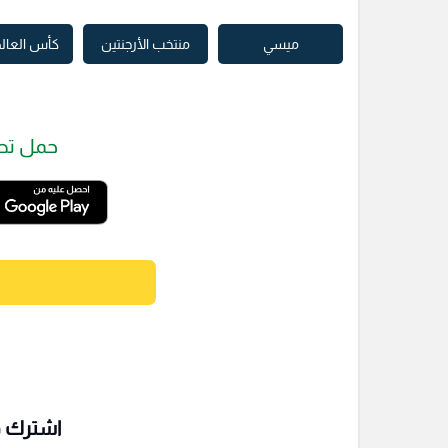
ميسي
منتخب الأرجنتين
كأس العالم 26
حمل تط
اشترك فى