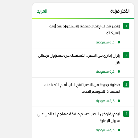
الأكثر قراءة
المزيد
1
النصر يتحرك لإنقاذ صفقة الاستحواذ بعد أزمة
الميركاتو
كرة سعودية
2
زلزال إداري في النصر.. الاستغناء عن مسؤول برتغالي
بارز
كرة سعودية
3
خطوة جديدة من النصر تفتح الباب أمام التعاقدات
استعدادًا للموسم الجديد
كرة سعودية
4
نيوم يفاوض النصر لحسم صفقة مهاجم العالمي علي
رام
سناب شات
سبيل الإعارة
كرة سعودية