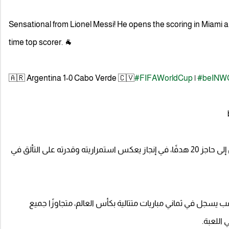
Sensational from Lionel Messi! He opens the scoring in Miami and
time top scorer. 🐐
🇦🇷 Argentina 1-0 Cabo Verde 🇨🇻
#FIFAWorldCup
|
#beINW
وبات نجم "التانغو" أول لاعب في تاريخ كأس العالم يصل إلى حاجز 20 هدفًا، في إنجاز يعكس استمراريته وقدرته على التألق في
عب يسجل في ثماني مباريات متتالية بكأس العالم، متجاوزًا جميع
 اللعبة.