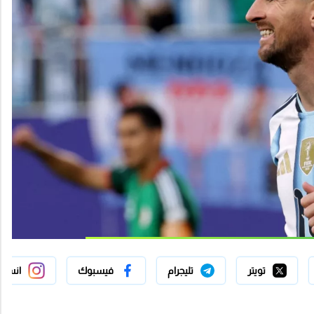
تويتر
تليجرام
فيسبوك
انستج