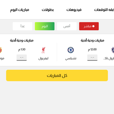
قه التوقعات
فيديوهات
بطولات
مباريات اليوم
مباشر
أمس
اليوم
غداً
مباريات ودية أندية
مباريات ودية أندية
12:00 م
1:30 م
- : -
- : -
جوهور دارول تاكزيم
تشيلسي
ليفربول
مونا
كل المباريات