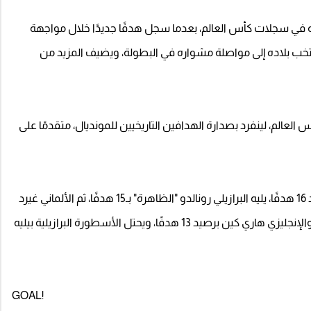
ته في سجلات كأس العالم، بعدما سجل هدفًا جديدًا خلال مواجهة
 دور الـ16 من مونديال 2026، ليقود منتخب بلاده إلى مواصلة مشواره في البطولة، ويضيف المزيد من
يخ مشاركاته بكأس العالم، لينفرد بصدارة الهدافين التاريخيين للمونديال، متقدمًا على
ويأتي الألماني ميروسلاف كلوزه في المركز الثالث برصيد 16 هدفًا، يليه البرازيلي رونالدو "الظاهرة" بـ15 هدفًا، ثم الألماني غيرد
مولر بـ14 هدفًا، بينما يتساوى الفرنسي جوست فونتين والإنجليزي هاري كين برصيد 13 هدفًا، ويحتل الأسطورة البرازيلية بيليه
GOAL!