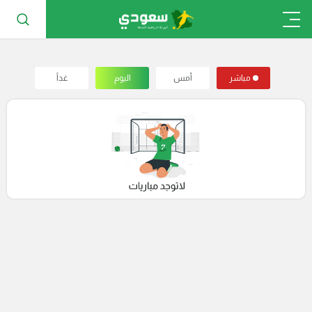
مباشر
أمس
اليوم
غداً