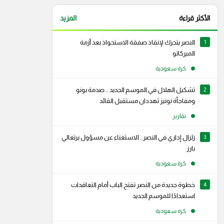
الأكثر قراءة
المزيد
1
النصر يتحرك لإنقاذ صفقة الاستحواذ بعد أزمة
الميركاتو
كرة سعودية
2
تشكيل الهلال في الموسم الجديد .. صدمة بونو
ومفاجأة نونيز تهددان مستقبل القائد
تقارير
3
زلزال إداري في النصر.. الاستغناء عن مسؤول برتغالي
بارز
كرة سعودية
4
خطوة جديدة من النصر تفتح الباب أمام التعاقدات
استعدادًا للموسم الجديد
كرة سعودية
رام
سناب شات