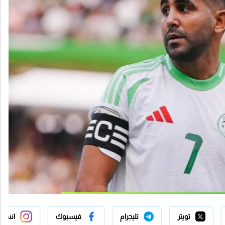
تويتر
تليجرام
فيسبوك
انستج