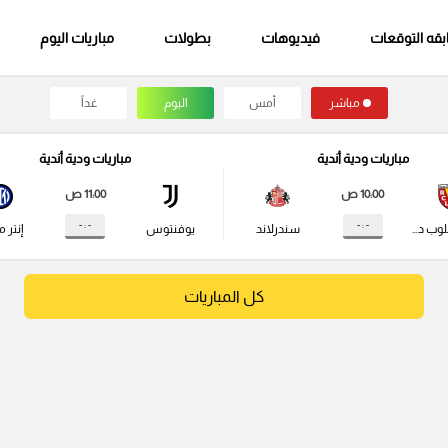
قه التوقعات
فيديوهات
بطولات
مباريات اليوم
مباشر
أمس
اليوم
غداً
مباريات ودية أندية
مباريات ودية أندية
10:00 ص
11:00 ص
- : -
- : -
راسينج كلوب دي لانس
سندرلاند
يوفنتوس
إنتر م
كل المباريات