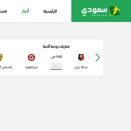
الرئيسية
أخبار
مساب
مباريات ودية أندية
9:00 ص
- : -
ستاد رين
برينتفورد