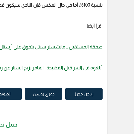
بنسبة 100%، أما في حال العكس فإن النادي سيكون قد أطلق رصاصة على طموحاته قريباً.
اقرأ أيضا
صفقة المستقبل .. مانشستر سيتي يتفوق على أرسنال
أبلغوه في السر قبل الفضيحة.. العامر يزيح الستار عن 
رياض محرز
دوري روشن
الصويح
حمل تط