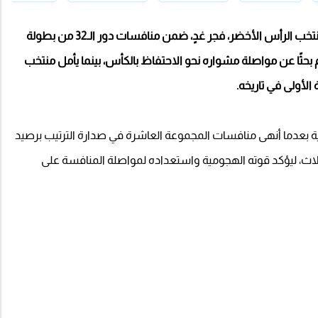
يستعد منتخب الأرجنتين لخوض مواجهة مرتقبة أمام منتخب الرأس الأخضر، فجر غدٍ، ضمن منافسات دور الـ32 من بطولة
لقب العالم بحثًا عن مواصلة مشواره نحو الاحتفاظ بالكأس، بينما يأمل منتخب
ائية بعدما أنهى منافسات المجموعة العاشرة في صدارة الترتيب برصيد
 الثلاث، ليؤكد قوته الهجومية واستعداده لمواصلة المنافسة على