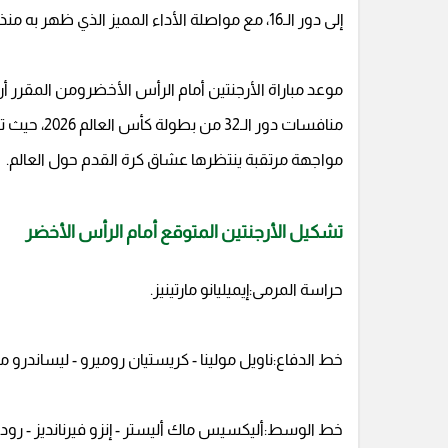
إلى دور الـ16، مع مواصلة الأداء المميز الذي ظهر به منذ انطلاق البطولة.
موعد مباراة الأرجنتين أمام الرأس الأخضرومن المقرر أن
مواجهة مرتقبة ينتظرها عشاق كرة القدم حول العالم.
تشكيل الأرجنتين المتوقع أمام الرأس الأخضر
حراسة المرمى:إيميليانو مارتينيز.
خط الدفاع:ناويل مولينا - كريستيان روميرو - ليساندرو مارت
خط الوسط:أليكسيس ماك أليستر - إنزو فيرنانديز - رودر