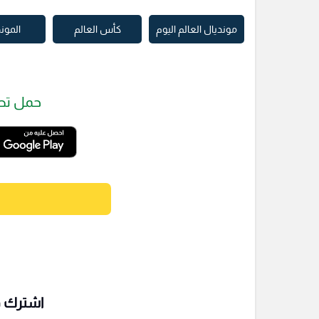
مونديال العالم اليوم
كأس العالم
المون
حمل تط
اشترك فى