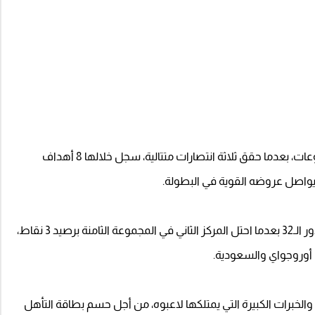
وظهر منتخب الأرجنتين بصورة مميزة خلال دور المجموعات، بعدما حقق ثلاثة انتصارات متتالية، سجل خلالها 8 أهداف
ويواصل عروضه القوية في البطولة.
في المقابل، نجح منتخب الرأس الأخضر في التأهل إلى دور الـ32 بعدما احتل المركز الثاني في المجموعة الثامنة برصيد 3 نقاط،
ى أوروجواي والسعودية.
والخبرات الكبيرة التي يمتلكها لاعبوه، من أجل حسم بطاقة التأهل