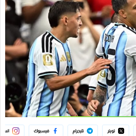
تويتر
تليجرام
فيسبوك
انستج