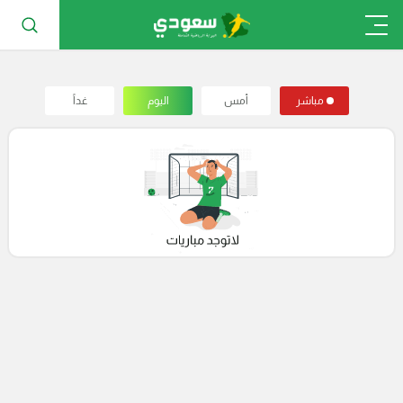
مباشر
أمس
اليوم
غداً