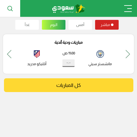
مباشر
أمس
اليوم
غداً
مباريات ودية أندية
11:00 ص
- : -
مانشستر سيتي
أتلتيكو مدريد
كل المباريات