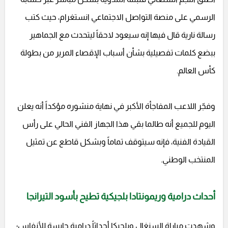
الرسمي على منصة التواصل الاجتماعي انستغرام، حيث كتب
رسالة نارية قال فيها إنه سيعود لاحقاً ليتحدث مع الجماهير
ببضع كلمات تفصيلية بشأن أسباب الإقصاء المرير من بطولة
كأس العالم.
وفجّر اللاعب المفاجأة الأكبر في نهاية منشوره مؤكداً أنه يعلن
اليوم للجميع أنه طالما بقي هذا الجهاز الفني الحالي على رأس
القيادة الفنية، فإنه سيتوقف تماماً وبشكل قاطع عن تمثيل
المنتخب الوطني.
أحداث درامية وريمونتادا بلجيكية تطيح بأسود التيرانجا
وشهدت مباراة السنغال وبلجيكا أحداثاً درامية حابسة للأنفاس؛