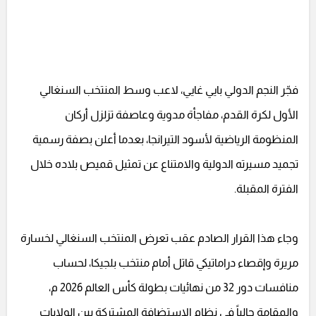
فجّر النجم الدولي بايي غايي، لاعب وسط المنتخب السنغالي
الأول لكرة القدم، مفاجأة مدوية وعاصفة تزلزل أركان
المنظومة الرياضية لأسود التيرانجا، بعدما أعلن بصفة رسمية
تجميد مسيرته الدولية والامتناع عن تمثيل قميص بلاده خلال
الفترة المقبلة.
وجاء هذا القرار الصادم عقب تعرض المنتخب السنغالي لخسارة
مريرة وإقصاء دراماتيكي قاتل أمام منتخب بلجيكا، لحساب
منافسات دور 32 من نهائيات بطولة كأس العالم 2026 م،
والمقامة حالياً في نظام الاستضافة المشتركة بين الولايات