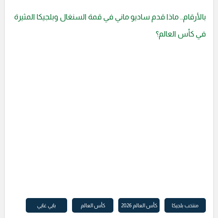
بالأرقام.. ماذا قدم ساديو ماني في قمة السنغال وبلجيكا المثيرة
في كأس العالم؟
منتخب بلجيكا
كأس العالم 2026
كأس العالم
بايي غايي