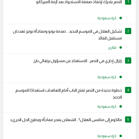
1
النصر يتحرك لإنقاذ صفقة الاستحواذ بعد أزمة الميركاتو
كرة سعودية
2
تشكيل الهلال في الموسم الجديد .. صدمة بونو ومفاجأة نونيز تهددان
مستقبل القائد
تقارير
3
زلزال إداري في النصر.. الاستغناء عن مسؤول برتغالي بارز
كرة سعودية
4
خطوة جديدة من النصر تفتح الباب أمام التعاقدات استعدادًا للموسم
الجديد
كرة سعودية
5
مالكوم إلى منافس الهلال؟.. الشعلان يفجر مفاجأة ويطرح الحل الجريء
كرة سعودية