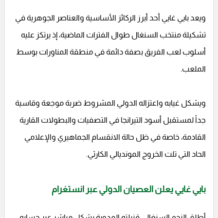
ويعد بايي غايي أحد أبرز الركائز الأساسية والعناصر الجوهرية في
تشكيلة منتخب السنغال طوال الفترات الماضية، إذ يرتكز عليه
أسلوب لعب الفريق بصفة دائمة في منطقة المناورات بوسط
الملعب.
ويشكل غيابه واعتزاله الدولي المشروط ضربة موجعة وقاسية
جداً لمستقبل أسود التيرانجا في التصفيات والبطولات القارية
القادمة، خاصة في ظل حالة الانقسام الجماهيري والإعلامي
الحاد التي تلت الخروج المونديالي الكارثي.
بايي غايي يعلن العصيان الدولي عبر انستغرام
أطلق النجم السنغالي قنبلته المدوية بشكل مباشر عبر حسابه