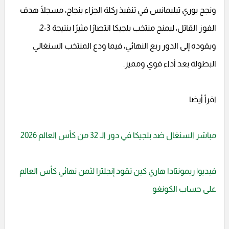
ونجح يوري تيليمانس في تنفيذ ركلة الجزاء بنجاح، مسجلًا هدف
الفوز القاتل، ليمنح منتخب بلجيكا انتصارًا مثيرًا بنتيجة 3-2،
ويقوده إلى الدور ربع النهائي، فيما ودع المنتخب السنغالي
البطولة بعد أداء قوي ومميز.
اقرأ أيضا
مباشر السنغال ضد بلجيكا في دور الـ 32 من كأس العالم 2026
فيديو| ريمونتادا هاري كين تقود إنجلترا لثمن نهائي كأس العالم
على حساب الكونغو