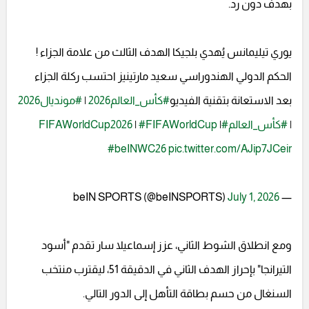
بهدف دون رد.
يوري تيليمانس يُهدي بلجيكا الهدف الثالث من علامة الجزاء !
الحكم الدولي الهندوراسي سعيد مارتينيز احتسب ركلة الجزاء
بعد الاستعانة بتقنية الفيديو
#كأس_العالم2026
|
#مونديال2026
|
#كأس_العالم
#FIFAWorldCup2026
|
#FIFAWorldCup
|
#beINWC26
pic.twitter.com/AJip7JCeir
July 1, 2026
— beIN SPORTS (@beINSPORTS)
ومع انطلاق الشوط الثاني، عزز إسماعيلا سار تقدم "أسود
التيرانجا" بإحراز الهدف الثاني في الدقيقة 51، ليقترب منتخب
السنغال من حسم بطاقة التأهل إلى الدور التالي.