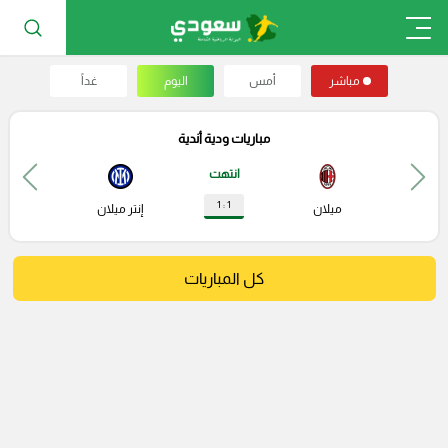
مباشر
أمس
اليوم
غداً
مباريات ودية أندية
انتهت
1 : 1
ميلان
إنتر ميلان
كل المباريات