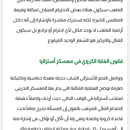
الملعب سيكون هناك بعض الاحترام المتبادل لمكانة وقيمة
المنافس الكبيرة، لكنه استدرك مباشرة بالإشارة إلى أنه داخل
أرضية الملعب لا يوجد مكان لأي احترام أو تراجع بل سيكون
القتال والتركيز هو الشعار الوحيد المرفوع.
قانون الغابة الكروي في معسكر أستراليا
وواصل النجم الأسترالي الشاب حديثه بلهجة حماسية وتكتيكية
صارمة توضح العقلية القتالية التي يدار بها المعسكر التدريبي
لمنتخب أستراليا في الوقت الحالي، حيث أردف واصفاً حقيقة
الصدام الثنائي المرتقب بالقول إن المسألة تندرج تماماً تحت
قاعدة كروية واضحة وهي إما أن تأكل أو تؤكل، في إشارة منه
إلى أنه سيبذل كل قطرة عرق ممكنة لإيقاف خطورة قائد