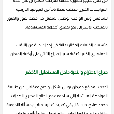
من خلال تحجيم خطورة هداف الفراعنة، معتبراً أن مثل هذه
المواجهات الكبرى تتطلب فصلاً تاماً بين النجومية التاريخية
للمنافس وبين الواجب الوطني المتمثل في حصد الفوز والعبور
بالمنتخب الأسترالي نحو تحقيق أهدافه المستهدفة.
وتسببت الكلمات المختار بعناية في إحداث حالة من الترقب
الجماهيري الكبير لكيفية سير الصراع الثنائي على أرضية الميدان.
صراع الاحترام والندية داخل المستطيل الأخضر
تحدث المدافع جوردان بوس بشكل واضح وعقلاني عن طبيعة
المواجهة المباشرة التي ستجمعه مع الجناح المصري الهداف
محمد صلاح، حيث قال في تصريحاته الرسمية إن مسألة النجومية
والتقدير لها مكانها الخاص والمنفصل، مفيداً بأنه ربما خارج