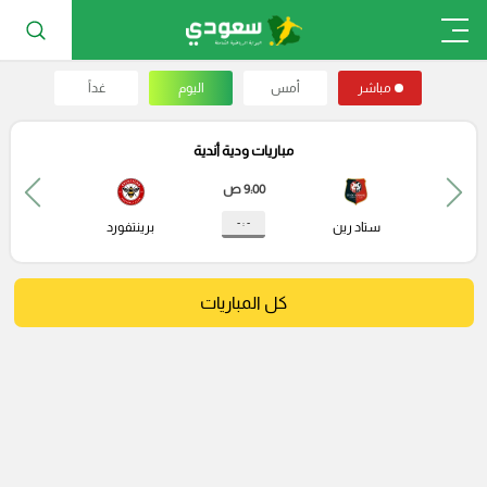
مباشر
أمس
اليوم
غداً
مباريات ودية أندية
9:00 ص
- : -
ستاد رين
برينتفورد
كل المباريات