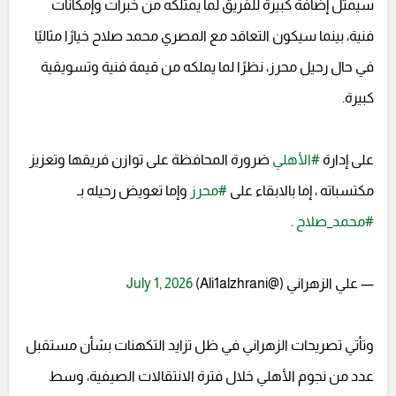
سيمثل إضافة كبيرة للفريق لما يمتلكه من خبرات وإمكانات
فنية، بينما سيكون التعاقد مع المصري محمد صلاح خيارًا مثاليًا
في حال رحيل محرز، نظرًا لما يملكه من قيمة فنية وتسويقية
كبيرة.
على إدارة
#الأهلي
ضرورة المحافظة على توازن فريقها وتعزيز
مكتسباته ، إما بالابقاء على
#محرز
وإما تعويض رحيله بـ
#محمد_صلاح
.
— علي الزهراني (@Ali1alzhrani)
July 1, 2026
وتأتي تصريحات الزهراني في ظل تزايد التكهنات بشأن مستقبل
عدد من نجوم الأهلي خلال فترة الانتقالات الصيفية، وسط