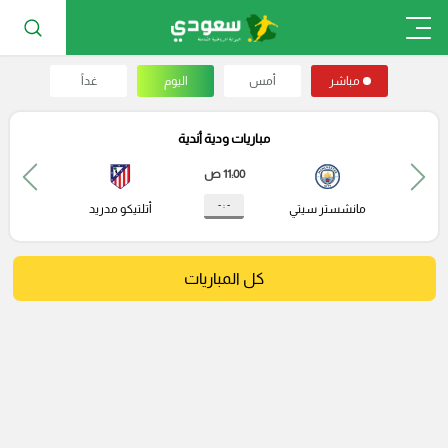
مباشر
أمس
اليوم
غداً
مباريات ودية أندية
11:00 ص
- : -
مانشستر سيتي
أتلتيكو مدريد
كل المباريات