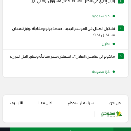
3
زلزال إداري في النصر.. الاستغناء عن مسؤول برتغالي بارز
كرة سعودية
4
تشكيل الهلال في الموسم الجديد .. صدمة بونو ومفاجأة نونيز تهددان
مستقبل القائد
تقارير
5
مالكوم إلى منافس الهلال؟.. الشعلان يفجر مفاجأة ويطرح الحل الجريء
كرة سعودية
من نحن
سياسة الإستخدام
اعلن معنا
الأرشيف