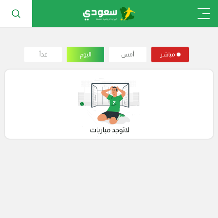
مباشر
أمس
اليوم
غداً