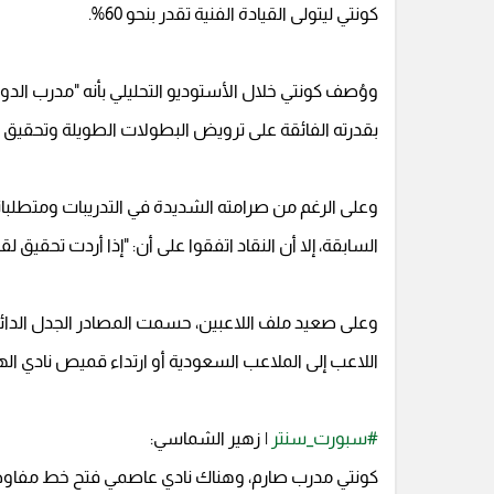
كونتي ليتولى القيادة الفنية تقدر بنحو 60%.
ووُصف كونتي خلال الأستوديو التحليلي بأنه "مدرب الدوري
بقدرته الفائقة على ترويض البطولات الطويلة وتحقيق 
وعلى الرغم من صرامته الشديدة في التدريبات ومتطلباته 
السابقة، إلا أن النقاد اتفقوا على أن: "إذا أردت تحقيق ل
وعلى صعيد ملف اللاعبين، حسمت المصادر الجدل الدائر
اللاعب إلى الملاعب السعودية أو ارتداء قميص نادي الهلا
#سبورت_سنتر
| زهير الشماسي:
كونتي مدرب صارم، وهناك نادي عاصمي فتح خط مفاو