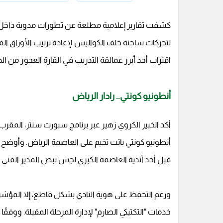
كشفت تقارير إعلامية مطلعة عن تطورات مدوية داخل أر
لتحركات ساخنة خلف الكواليس لإعادة ترتيب الأوراق الفن
اقتراب أحد أبرز عمالقة التدريب في القارة العجوز من ا
أنطونيو كونتي.. رادار الرياض
أكد الخبير الكروي زهير عبر برنامج سبورت سنتر، المقر
أنطونيو كونتي باتت تخيم على العاصمة الرياض. وأوض
قِبل أحد أندية العاصمة الكبرى لجس نبض المدير الفني 
ورغم التحفظ على هوية النادي بشكل قاطع، إلا المؤش
خدمات "التكتيكي الصارم" لإدارة المرحلة المقبلة. ووفقً