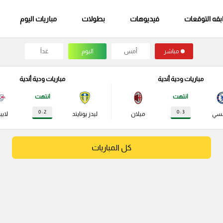
قه التوقعات
فيديوهات
بطولات
مباريات اليوم
مباشر
أمس
اليوم
غداً
مباريات ودية أندية
مباريات ودية أندية
انتهت
انتهت
2 : 0
3 : 0
لسي
ميلان
ليدز يونايتد
لايب
كل المباريات