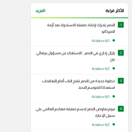
الأكثر قراءة
المزيد
1
النصر يتحرك لإنقاذ صفقة الاستحواذ بعد أزمة
الميركاتو
كرة سعودية
2
زلزال إداري في النصر.. الاستغناء عن مسؤول برتغالي
بارز
كرة سعودية
3
خطوة جديدة من النصر تفتح الباب أمام التعاقدات
استعدادًا للموسم الجديد
كرة سعودية
4
نيوم يفاوض النصر لحسم صفقة مهاجم العالمي علي
سبيل الإعارة
كرة سعودية
رام
سناب شات