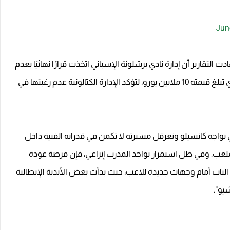
Jun
التقارير أن إدارة نادي برشلونة الإسباني اتخذت قرارًا نهائيًا بعدم
تفعيل بند "أحقية الشراء" المتواجد في عقد إعارته، والذي تبلغ قيمته 10 ملايين يورو، لتؤكد الإدارة الكتالونية عدم رغبتها في
 تواجه كانسيلو وتعرقل مسيرته لا تكمن في قدراته الفنية داخل
لعب. وفي ظل استمرار تواجد المدرب إنزاغي، فإن فرصة عودة
 الباب أمام وجهات جديدة للاعب، حيث بدأت بعض الأندية الإيطالية
يو".