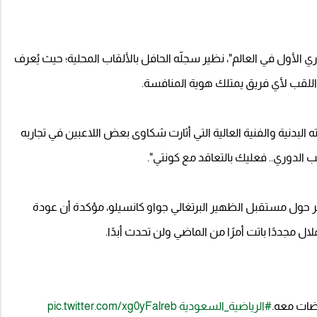
 الأول في العالم"، نظير سجلّه الحافل بالألقاب المحلية؛ حيث يُعرف
اللقب لأي فريق يمتلك هوية المنافسة.
البدنية والفنية العالية التي أثارت شكاوى بعض اللاعبين في تجاربه
قب الدوري.. فعليك بالتعاقد مع كونتي".
 حول مستقبل الظهير البرتغالي جواو كانسيلو، مؤكدة أن عودة
ل مجددًا باتت أمرًا من الماضي ولن تحدث أبدًا.
ضات معه.
#الرياضية_السعودية
pic.twitter.com/xg0yFalreb