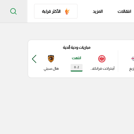
انتقالات
المزيد
الأكثر قراءة
مباريات ودية أندية
مباري
انتهت
2 : 0
زيغ
آينتراخت فرانكفورت
هال سيتي
باير ليفركوزن