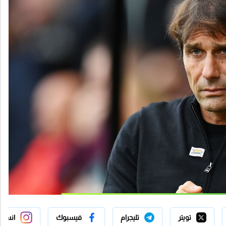
تويتر
تليجرام
فيسبوك
انستج