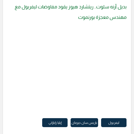
بديل أرنه سلوت.. ريتشارد هيوز يقود مفاوضات ليفربول مع
مهندس معجزة بورنموث
ليفربول
باريس سان جيرمان
إيليا زاباراني