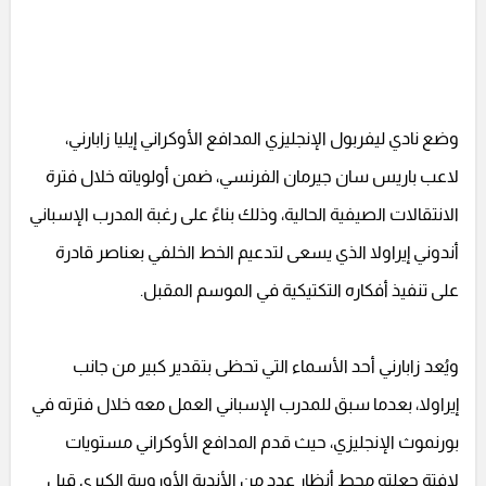
وضع نادي ليفربول الإنجليزي المدافع الأوكراني إيليا زابارني،
لاعب باريس سان جيرمان الفرنسي، ضمن أولوياته خلال فترة
الانتقالات الصيفية الحالية، وذلك بناءً على رغبة المدرب الإسباني
أندوني إيراولا الذي يسعى لتدعيم الخط الخلفي بعناصر قادرة
على تنفيذ أفكاره التكتيكية في الموسم المقبل.
ويُعد زابارني أحد الأسماء التي تحظى بتقدير كبير من جانب
إيراولا، بعدما سبق للمدرب الإسباني العمل معه خلال فترته في
بورنموث الإنجليزي، حيث قدم المدافع الأوكراني مستويات
لافتة جعلته محط أنظار عدد من الأندية الأوروبية الكبرى قبل