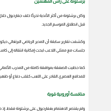
برشلونة على رأس المهتمين
وكان برشلونة من أكثر الأندية تحركًا خلف جفارديول خلا
قبل انطلاق الموسم الجديد.
وكشفت تقارير سابقة أن المدير الرياضي البرتغالي ديك
جلسات مع ممثلي اللاعب لبحث إمكانية انتقاله إلى كامب
كما حظيت الصفقة بموافقة كاملة من المدرب الألماني 
للمدافع العصري القادر على اللعب كقلب دفاع أو ظهير
منافسة أوروبية قوية
ولم يقتصر الاهتمام بغفارديول على برشلونة فقط، إذ دخ