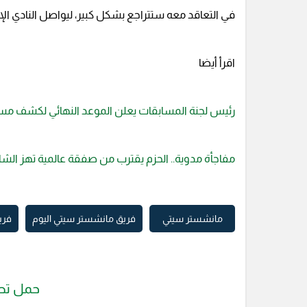
في التعاقد معه ستتراجع بشكل كبير، ليواصل النادي ال
اقرأ أيضا
رئيس لجنة المسابقات يعلن الموعد النهائي لكشف مست
مفاجأة مدوية.. الحزم يقترب من صفقة عالمية تهز الشا
مانشستر سيتي
فريق مانشستر سيتي اليوم
فري
حمل تط