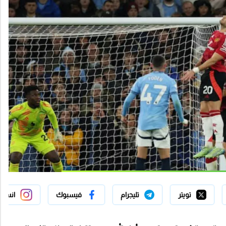
تويتر
تليجرام
فيسبوك
انستج