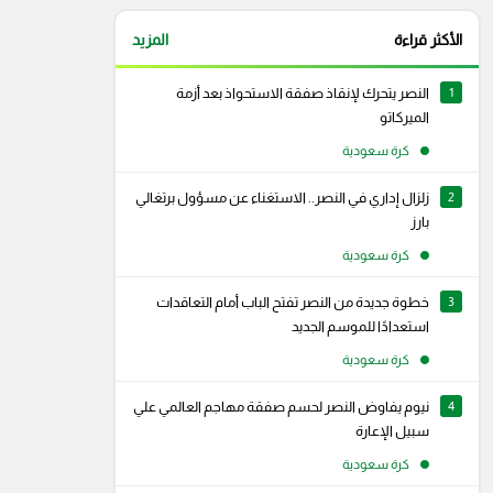
الأكثر قراءة
المزيد
1
النصر يتحرك لإنقاذ صفقة الاستحواذ بعد أزمة
الميركاتو
كرة سعودية
2
زلزال إداري في النصر.. الاستغناء عن مسؤول برتغالي
بارز
كرة سعودية
3
خطوة جديدة من النصر تفتح الباب أمام التعاقدات
استعدادًا للموسم الجديد
كرة سعودية
4
نيوم يفاوض النصر لحسم صفقة مهاجم العالمي علي
سبيل الإعارة
كرة سعودية
رام
سناب شات