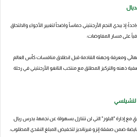
ديال
ً؛ إذ يبدي النجم الأرجنتيني حماساً واضحاً لتغيير الأجواء والالتحاق
فياً على مسار المفاوضات:
نهائي ومعرفة وجهته القادمة قبل انطلاق منافسات كأس العالم
صفية ذهنه والتركيز المطلق مع منتخب التانغو الأرجنتيني في رحلة
 لتشيلسي
ٍ مع إدارة "البلوز" التي لن تتنازل بسهولة عن نجمها، يدرس ريال
مقايضة ضمن صفقة إنزو فيرنانديز لتخفيض المبلغ النقدي المطلوب.