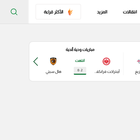
انتقالات
المزيد
الأكثر قراءة
مباريات ودية أندية
مباري
انتهت
2 : 0
زيغ
آينتراخت فرانكفورت
هال سيتي
باير ليفركوزن