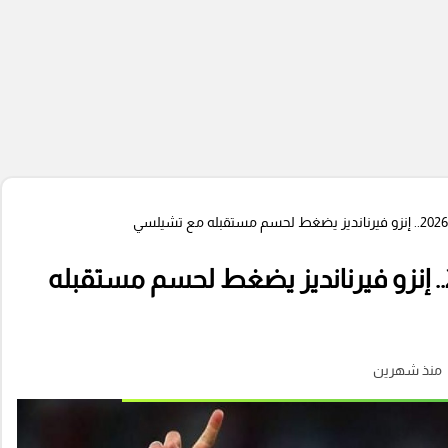
قبل ضربة بداية كأس العالم 2026.. إنزو فيرنانديز يضغط لحسم مستقبله
منذ شهرين