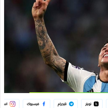
تويتر
تليجرام
فيسبوك
انستج