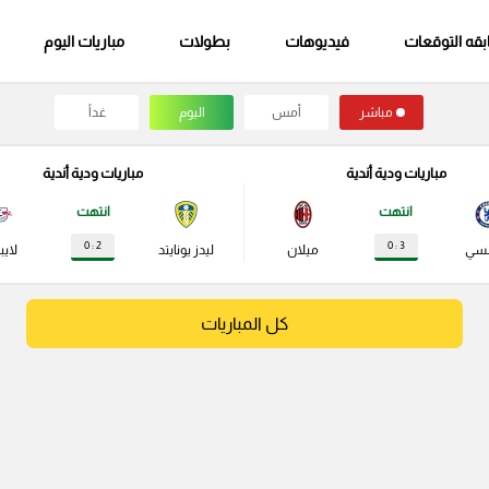
قه التوقعات
فيديوهات
بطولات
مباريات اليوم
مباشر
أمس
اليوم
غداً
مباريات ودية أندية
مباريات ودية أندية
انتهت
انتهت
2 : 0
3 : 0
لسي
ميلان
ليدز يونايتد
لايب
كل المباريات