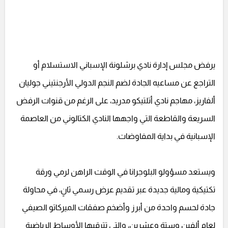
يرفض مجلس إدارة نادي برشلونة الإسباني الاستسلام أو
التراجع عن مساعيه الجادة لضم النجم الدولي الأرجنتيني جوليان
ألفاريز، مهاجم نادي أتلتيكو مدريد، على الرغم من قنوات الرفض
السريعة والقاطعة التي واجهها النادي الكتالوني من العاصمة
الإسبانية في بداية المفاوضات.
ويستعد مسؤولو البلوجرانا في الوقت الراهن لرمي ورقة
تكتيكية ومالية جديدة عبر تقديم عرض رسمي ثانٍ، في محاولة
جادة لحسم واحدة من أبرز وأضخم صفقات الميركاتو الصيفي
لعام ألفين وستة وعشرين، والتي تترقبها الأوساط الرياضية