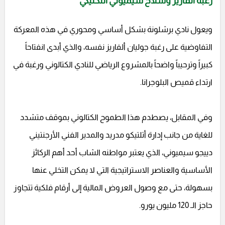
رغبة ألفاريز وسلاح سيميوني التكتيكي
ويعول نادي برشلونة بشكل أساسي ومحوري في هذه المعركة
التفاوضية على رغبة جوليان ألفاريز نفسه، والذي أبدى انفتاحاً
كبيراً وترحيباً واضحاً بالمشروع الرياضي للنادي الكتالوني ورغبة في
ارتداء قميص البلوجرانا.
وفي المقابل، يصطدم هذا الطموح الكتالوني بموقف متشدد
للغاية من جانب إدارة أتلتيكو مدريد والمدير الفني الأرجنتيني
دييجو سيميوني، الذي يعتبر مواطنه الشاب أحد أهم الركائز
الأساسية والعناصر الاستراتيجية التي لا يمكن التخلي عنها
بسهولة، حتى مع وصول العروض المالية إلى أرقام فلكية تتجاوز
حاجز الـ 120 مليون يورو.