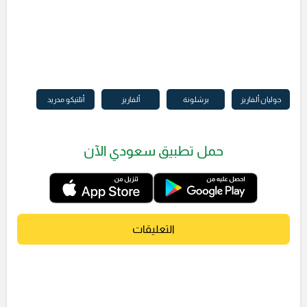
جوليان ألفاريز
برشلونة
ألفاريز
أتلتيكو مدريد
حمل تطبيق سعودي الآن
التعليقات