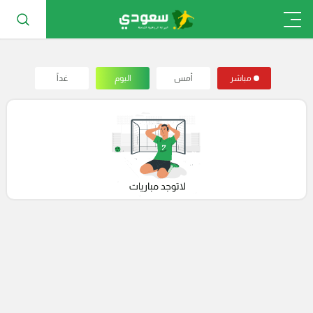
مباشر
أمس
اليوم
غداً