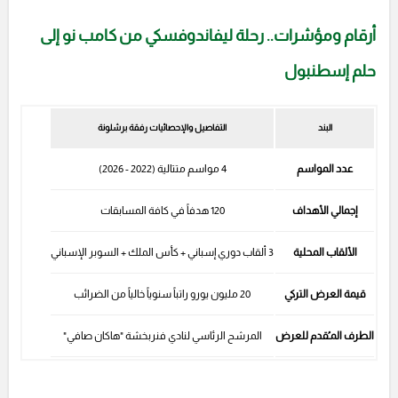
أرقام ومؤشرات.. رحلة ليفاندوفسكي من كامب نو إلى
حلم إسطنبول
البند
التفاصيل والإحصائيات رفقة برشلونة
عدد المواسم
4 مواسم متتالية (2022 - 2026)
إجمالي الأهداف
120 هدفاً في كافة المسابقات
الألقاب المحلية
3 ألقاب دوري إسباني + كأس الملك + السوبر الإسباني
قيمة العرض التركي
20 مليون يورو راتباً سنوياً خالياً من الضرائب
الطرف المـُقدم للعرض
المرشح الرئاسي لنادي فنربخشة "هاكان صافي"