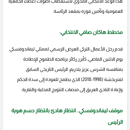
هذا الوعد الانتخابي المدوي لاستقطاب أصوات أعضاء الجمعية
العمومية وتأمين فوزه بمقعد الرئاسة.
مخطط هاكان صافي الانتخابي:
قدم رجل الأعمال التركي العرض الرسمي لممثلي ليفاندوفسكي
يوم الاثنين الماضي، كأبرز ركائز برنامجه الطموح للإطاحة
بمنافسه الشرس عزيز يلدريم، الرئيس التاريخي السابق
لفنربخشة (1998-2018) الذي يطمح للعودة إلى سدة الحكم
وإعادة النادي العريق إلى منصات التتويج المحلية والقارية.
موقف ليفاندوفسكي.. انتظار هادئ بانتظار حسم هوية
الرئيس