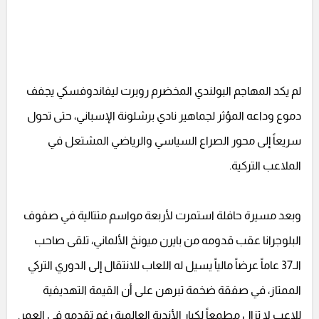
لم يكد المهاجم البولندي المخضرم روبرت ليفاندوفسكي يجفف
دموع وداعه المؤثر لجماهير نادي برشلونة الإسباني، حتى تحول
سريعاً إلى محور الصراع السياسي والرياضي المشتعل في
الملاعب التركية.
وبعد مسيرة حافلة استمرت لأربعة مواسم متتالية في صفوف
البلوجرانا عقب قدومه من بايرن ميونخ الألماني، تلقى صاحب
الـ37 عاماً عرضاً مالياً يسيل له اللعاب للانتقال إلى الدوري التركي
الممتاز، في صفقة ضخمة تبرهن على أن القيمة التهديفية
للاعب لا تزال مطمعاً لكبار الأندية العالمية رغم تقدمه في العمر.