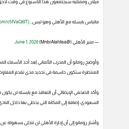
ميلان وممثليه سيجتمعون هذا الأسبوع في وقت لاحق م
ماتياس يايسله مع الأهلي وهو ليس…
.com/c5fVaQ6fTj
— منبر الأهلي (@MnbrAlahlisa)
June 1, 2026
وأوضح رومانو أن المدرب الألماني يُعد أحد الأسماء الم
المنتظرة ستكون حاسمة في تحديد مدى تقدم المفاوضات
وأكد الصحفي الإيطالي أن التعاقد مع يايسله لن يكون م
السعودي، إضافة إلى المكانة التي يحظى بها داخل النادي 
وأشار رومانو إلى أن إدارة الأهلي لن تتخلى بسهولة عن