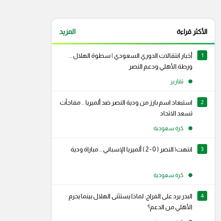
الأكثر قراءة
المزيد
1
أخبار انتقالات الدوري السعودي | سطوة الهلال ..
ورطة الأهلي ودعم النصر
تقارير
2
استبعاد اسم بارز من ودية النصر ضد ألميريا .. مفاجآت
تسعد الاتحاد
كرة سعودية
3
انتهت| النصر ( 0 - 2 ) ألميريا الإسباني .. مباراة ودية
كرة سعودية
4
البدر يرد على الفراج: لماذا يستثنى الهلال بينما يحرم
رام
سناب شات
الأهلي من الدعم؟