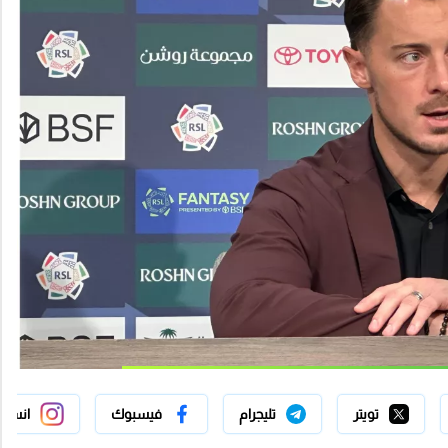
تويتر
تليجرام
فيسبوك
انستج