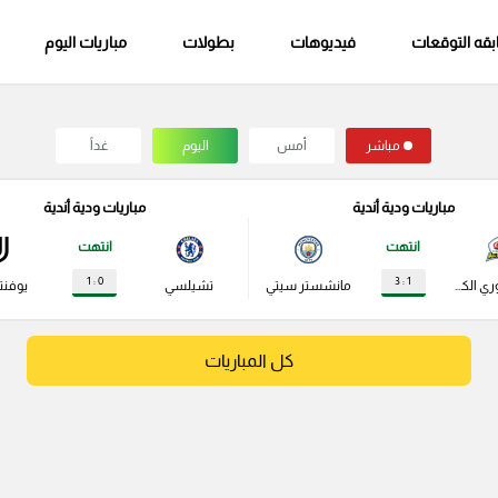
قه التوقعات
فيديوهات
بطولات
مباريات اليوم
مباشر
أمس
اليوم
غداً
مباريات ودية أندية
مباريات ودية أندية
انتهت
انتهت
0 : 1
1 : 3
نجوم الدوري الكوري
مانشستر سيتي
تشيلسي
يوفن
كل المباريات