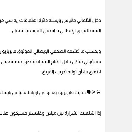
دخل الألماني ماتياس يايسله دائرة اهتمامات إيه سي ميلان
الفنية للفريق الإيطالي بداية من الموسم المقبل.
وبحسب ما كشفه الصحفي الإيطالي الموثوق فابريزيو رو
مسؤولي ميلان خلال الأيام المقبلة بحضور ممثليه، من 
لاتفاق بشأن توليه تدريب الفريق.
🚨🚨🗣️ حديث فابريزيو رومانو عن ارتباط ماتياس يايسله 
إذا اشتعلت الشرارة بين ميلان وغلاسنر فسيكون هناك 