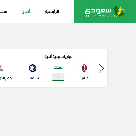
/* */
الرئيسية
أخبار
مساب
مباريات ودية أندية
انتهت
1 : 1
ميلان
إنتر ميلان