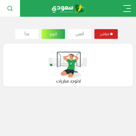
مباشر
أمس
اليوم
غداً