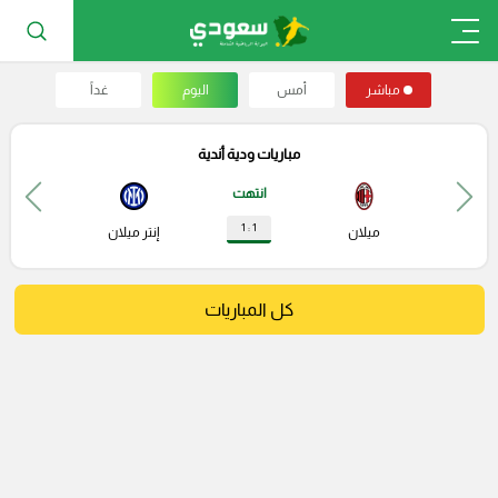
مباشر
أمس
اليوم
غداً
مباريات ودية أندية
انتهت
1 : 1
ميلان
إنتر ميلان
كل المباريات