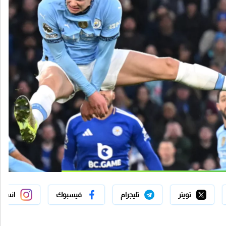
تويتر
تليجرام
فيسبوك
انستج