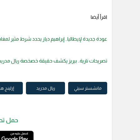
اقرأ أيضا
عودة جديدة لإيطاليا.. إبراهيم دياز يحدد شرط مثير لمغاد
تصريحات نارية.. بيريز يكشف حقيقة خصخصة ريال مدريد
مانشستر سيتي
ريال مدريد
إرلينج ها
حمل تط