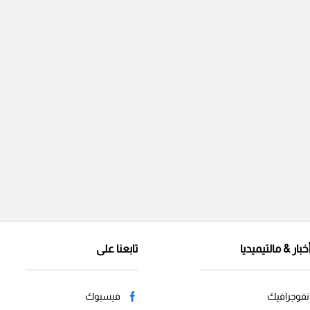
خبار & مالتيميديا
تابعنا على
نفوجرافيك
فيسبوك