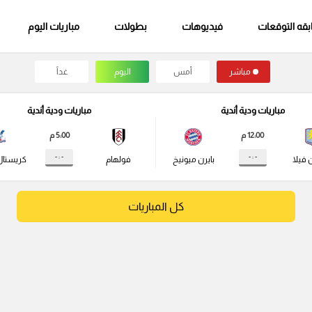
قه التوقعات
فيديوهات
بطولات
مباريات اليوم
مباشر
أمس
اليوم
غداً
مباريات ودية أندية
مباريات ودية أندية
12:00 م
5:00 م
- : -
- : -
 فيلا
بايرن ميونيخ
فولهام
كريستال
كل المباريات