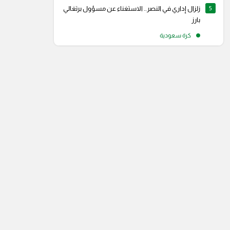
5
زلزال إداري في النصر.. الاستغناء عن مسؤول برتغالي
بارز
كرة سعودية