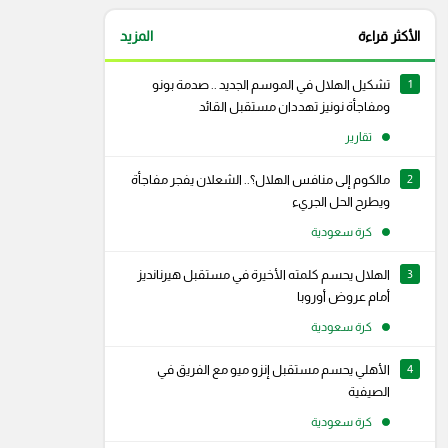
الأكثر قراءة
المزيد
1
تشكيل الهلال في الموسم الجديد .. صدمة بونو
ومفاجأة نونيز تهددان مستقبل القائد
تقارير
2
مالكوم إلى منافس الهلال؟.. الشعلان يفجر مفاجأة
ويطرح الحل الجريء
كرة سعودية
3
الهلال يحسم كلمته الأخيرة في مستقبل هيرنانديز
أمام عروض أوروبا
كرة سعودية
4
الأهلي يحسم مستقبل إنزو ميو مع الفريق في
رام
سناب شات
الصيفية
كرة سعودية