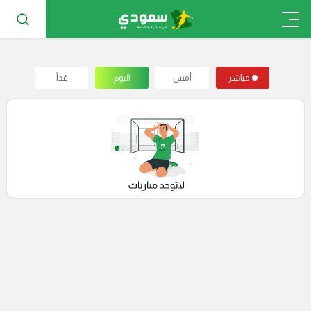
مباشر
أمس
اليوم
غداً