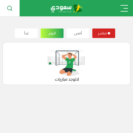
مباشر
أمس
اليوم
غداً