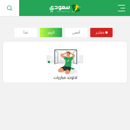
مباشر
أمس
اليوم
غداً