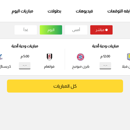
قه التوقعات
فيديوهات
بطولات
مباريات اليوم
مباشر
أمس
اليوم
غداً
مباريات ودية أندية
مباريات ودية أندية
12:00 م
5:00 م
- : -
- : -
 فيلا
بايرن ميونيخ
فولهام
كريستال
كل المباريات