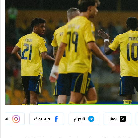
تويتر
تليجرام
فيسبوك
انستج