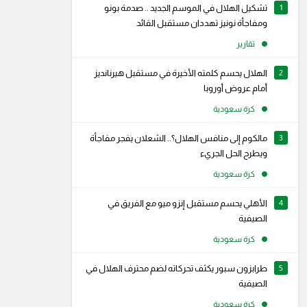
1
تشكيل الهلال في الموسم الجديد .. صدمة بونو
ومفاجأة نونيز تهددان مستقبل القائد
تقارير
2
الهلال يحسم كلمته الأخيرة في مستقبل هيرنانديز
أمام عروض أوروبا
كرة سعودية
3
مالكوم إلى منافس الهلال؟.. الشعلان يفجر مفاجأة
ويطرح الحل الجريء
كرة سعودية
4
الأهلي يحسم مستقبل إنزو ميو مع الفريق في
الصيفية
كرة سعودية
5
طرابزون سبور يكثف تحركاته لضم محترف الهلال في
الصيفية
كرة سعودية