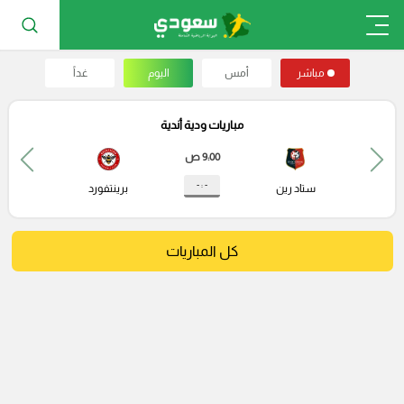
مباشر
أمس
اليوم
غداً
مباريات ودية أندية
9:00 ص
- : -
ستاد رين
برينتفورد
كل المباريات