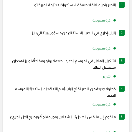
1
النصر يتحرك لإنقاذ صفقة الاستحواذ بعد أزمة الميركاتو
كرة سعودية
2
زلزال إداري في النصر.. الاستغناء عن مسؤول برتغالي بارز
كرة سعودية
3
تشكيل الهلال في الموسم الجديد .. صدمة بونو ومفاجأة نونيز تهددان
مستقبل القائد
تقارير
4
خطوة جديدة من النصر تفتح الباب أمام التعاقدات استعدادًا للموسم
الجديد
كرة سعودية
5
مالكوم إلى منافس الهلال؟.. الشعلان يفجر مفاجأة ويطرح الحل الجريء